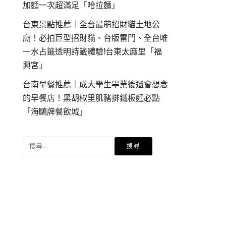
加麵一次超滿足「哈拉麵」
台東景點推薦｜全台最萌招財貓土地公
廟！必拍巨型招財貓、台版雷門、全台唯
一水占籤透明詩籤體驗!台東太麻里「福
興宮」
台南早餐推薦｜成大學生畢業後還會想念
的早餐店！黑胡椒里肌豬排鐵板麵必點
「海鷗牌餐飲城」
搜
尋
關
鍵
字: