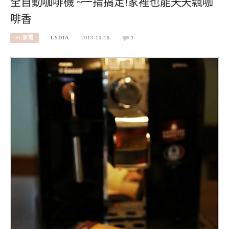
全自動咖啡機 ~一指搞定!家裡也能天天飄咖
啡香
3C家電
LYDIA
2013-10-18
1