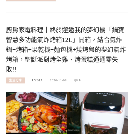
廚房家電料理｜終於邂逅我的夢幻機「鍋寶
智慧多功能氣炸烤箱12L」開箱，結合氣炸
鍋+烤箱+果乾機+麵包機+燒烤盤的夢幻氣炸
烤箱，聖誕派對烤全雞、烤蛋糕通通零失
敗!!
生活分享
LYDIA
2020-11-06
0