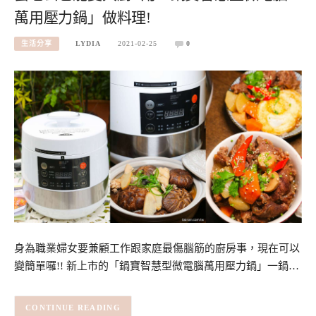
萬用壓力鍋」做料理!
生活分享
LYDIA
2021-02-25
0
身為職業婦女要兼顧工作跟家庭最傷腦筋的廚房事，現在可以
變簡單囉!! 新上市的「鍋寶智慧型微電腦萬用壓力鍋」一鍋…
CONTINUE READING