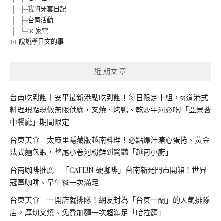
我的牙套日記
台南活動
3C家電
說說學日文的事
近期文章
台南吃到飽｜安平最新港點吃到飽！每日限定十組，55道港式
料理現點現做無限供應，叉燒、烤鴨、乾炒牛河必吃!「亞果薈
中餐廳」期間限定
台東美食｜太麻里隱藏版越南料理！必點爆汁溏心蛋捲、黃金
法式麵包蝦，整尾小卷河粉鮮到驚豔「越南小廚」
台南咖啡推薦｜「CAFE!N 硬咖啡」台南新光門市開箱！世界
冠軍咖啡、早午餐一次滿足
台東美食｜一開店就排隊！網友封為「台東一蘭」的人氣排隊
店，厚切叉燒、免費加麵一次超滿足「哈拉麵」