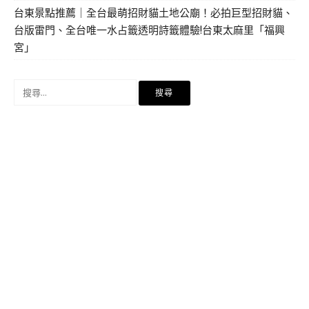
台東景點推薦｜全台最萌招財貓土地公廟！必拍巨型招財貓、
台版雷門、全台唯一水占籤透明詩籤體驗!台東太麻里「福興
宮」
搜
尋
關
鍵
字: