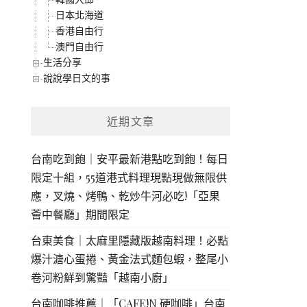
日本北海道
香港自由行
澳門自由行
生活分享
說說學日文的事
近期文章
台南吃到飽｜安平最新港點吃到飽！每日
限定十組，55道港式料理現點現做無限供
應，叉燒、烤鴨、乾炒牛河必吃!「亞果
薈中餐廳」期間限定
台東美食｜太麻里隱藏版越南料理！必點
爆汁溏心蛋捲、黃金法式麵包蝦，整尾小
卷河粉鮮到驚豔「越南小廚」
台南咖啡推薦｜「CAFE!N 硬咖啡」台南