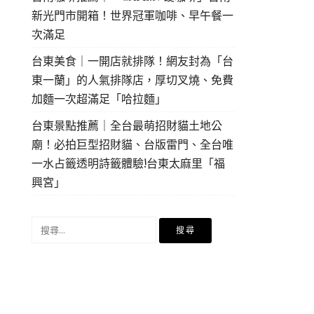
新光門市開箱！世界冠軍咖啡、早午餐一
次滿足
台東美食｜一開店就排隊！網友封為「台
東一蘭」的人氣排隊店，厚切叉燒、免費
加麵一次超滿足「哈拉麵」
台東景點推薦｜全台最萌招財貓土地公
廟！必拍巨型招財貓、台版雷門、全台唯
一水占籤透明詩籤體驗!台東太麻里「福
興宮」
搜
尋
關
鍵
字: