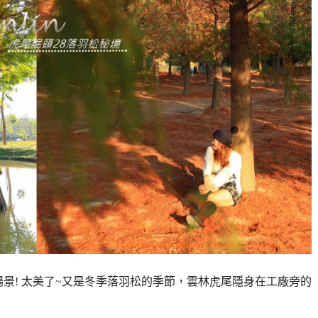
景! 太美了~又是冬季落羽松的季節，雲林虎尾隱身在工廠旁的