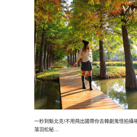
一秒到魁北克!不用飛出國帶你去韓劇鬼怪拍攝場
落羽松秘…