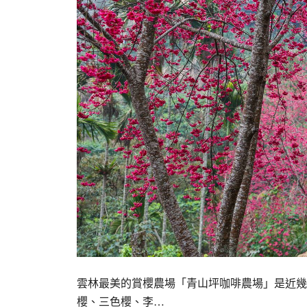
雲林最美的賞櫻農場「青山坪咖啡農場」是近幾
櫻、三色櫻、李…