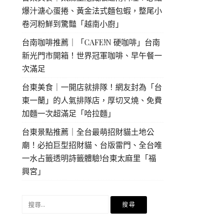
爆汁溏心蛋捲、黃金法式麵包蝦，整尾小
卷河粉鮮到驚豔「越南小廚」
台南咖啡推薦｜「CAFE!N 硬咖啡」台南
新光門市開箱！世界冠軍咖啡、早午餐一
次滿足
台東美食｜一開店就排隊！網友封為「台
東一蘭」的人氣排隊店，厚切叉燒、免費
加麵一次超滿足「哈拉麵」
台東景點推薦｜全台最萌招財貓土地公
廟！必拍巨型招財貓、台版雷門、全台唯
一水占籤透明詩籤體驗!台東太麻里「福
興宮」
搜
尋