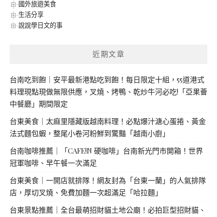
國外旅遊美食
生活分享
說說學日文的事
近期文章
台南吃到飽｜安平最新港點吃到飽！每日限定十組，55道港式
料理現點現做無限供應，叉燒、烤鴨、乾炒牛河必吃!「亞果薈
中餐廳」期間限定
台東美食｜太麻里隱藏版越南料理！必點爆汁溏心蛋捲、黃金
法式麵包蝦，整尾小卷河粉鮮到驚豔「越南小廚」
台南咖啡推薦｜「CAFE!N 硬咖啡」台南新光門市開箱！世界
冠軍咖啡、早午餐一次滿足
台東美食｜一開店就排隊！網友封為「台東一蘭」的人氣排隊
店，厚切叉燒、免費加麵一次超滿足「哈拉麵」
台東景點推薦｜全台最萌招財貓土地公廟！必拍巨型招財貓、