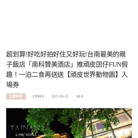
超划算!好吃好拍好住又好玩!台南最美的親
子飯店「南科贊美酒店」推頑皮囝仔FUN假
趣！一泊二食再送送【頑皮世界動物園】入
場券
台南美食
LYDIA
2022-06-25
0