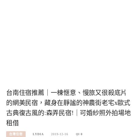
台南住宿推薦｜一棟愜意、慢旅又很殺底片
的網美民宿，藏身在靜謐的神農街老宅x歐式
古典復古風的:森弄民宿!｜可婚紗照外拍場地
租借
台灣住宿
LYDIA
2019-12-16
0