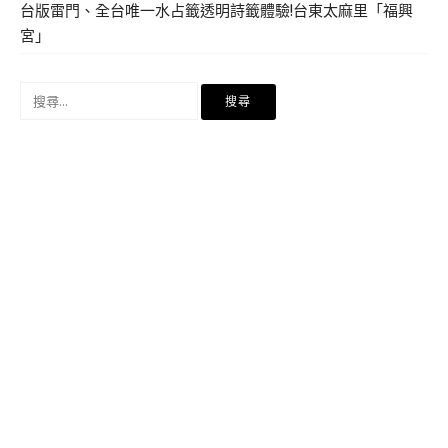
台版雷門、全台唯一水占籤透明詩籤體驗!台東太麻里「福興
宮」
搜
尋
關
鍵
字: