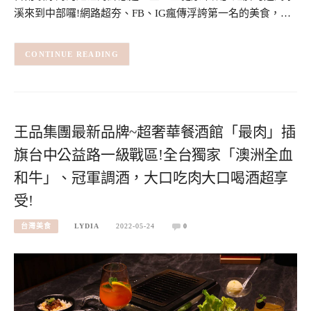
溪來到中部囉!網路超夯、FB、IG瘋傳浮誇第一名的美食，…
CONTINUE READING
王品集團最新品牌~超奢華餐酒館「最肉」插
旗台中公益路一級戰區!全台獨家「澳洲全血
和牛」、冠軍調酒，大口吃肉大口喝酒超享
受!
台灣美食
LYDIA
2022-05-24
0