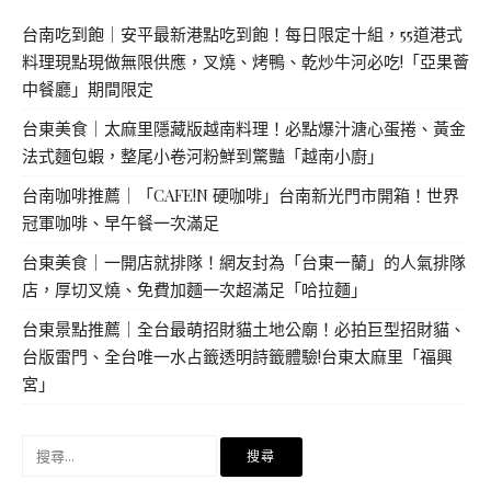
台南吃到飽｜安平最新港點吃到飽！每日限定十組，55道港式
料理現點現做無限供應，叉燒、烤鴨、乾炒牛河必吃!「亞果薈
中餐廳」期間限定
台東美食｜太麻里隱藏版越南料理！必點爆汁溏心蛋捲、黃金
法式麵包蝦，整尾小卷河粉鮮到驚豔「越南小廚」
台南咖啡推薦｜「CAFE!N 硬咖啡」台南新光門市開箱！世界
冠軍咖啡、早午餐一次滿足
台東美食｜一開店就排隊！網友封為「台東一蘭」的人氣排隊
店，厚切叉燒、免費加麵一次超滿足「哈拉麵」
台東景點推薦｜全台最萌招財貓土地公廟！必拍巨型招財貓、
台版雷門、全台唯一水占籤透明詩籤體驗!台東太麻里「福興
宮」
搜
尋