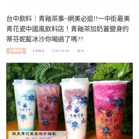
台中飲料｜青釉茶事~網美必追!!一中街最美
青花瓷中國風飲料店！青釉茶加奶蓋變身的
蒂芬妮藍冰沙你喝過了嗎??
台灣美食
LYDIA
2019-10-09
0