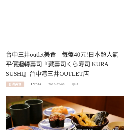
台中三井outlet美食｜每盤40元!日本超人氣
平價迴轉壽司『藏壽司くら寿司 KURA
SUSHI』台中港三井OUTLET店
台灣美食
LYDIA
2020-02-09
0