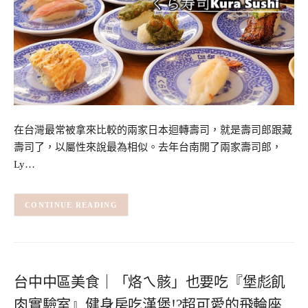
在台灣最常被拿來比較的兩家日本迴轉壽司，就是壽司郎跟藏
壽司了，以屬性來說最為相似。去年台南開了兩家壽司郎，
Ly…
CONTINUE READING
台中中區美食｜「烙ㄟ骸」也要吃『堡彪飢
肉實驗室』健身房吃漢堡!?超可愛的飛輪座