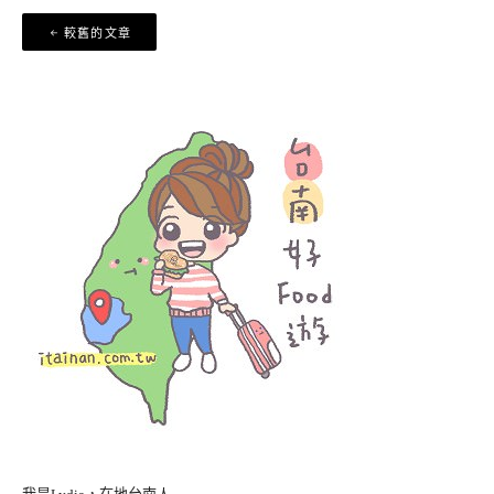
文
較舊的文章
章
導
覽