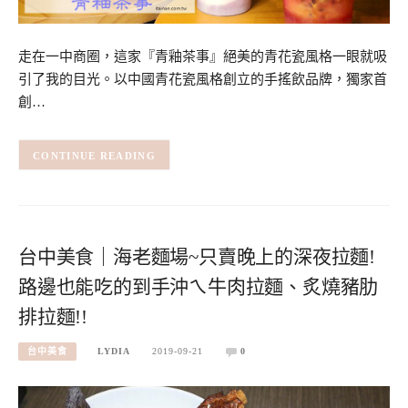
走在一中商圈，這家『青釉茶事』絕美的青花瓷風格一眼就吸
引了我的目光。以中國青花瓷風格創立的手搖飲品牌，獨家首
創…
CONTINUE READING
台中美食｜海老麵場~只賣晚上的深夜拉麵!
路邊也能吃的到手沖ㄟ牛肉拉麵、炙燒豬肋
排拉麵!!
台中美食
LYDIA
2019-09-21
0