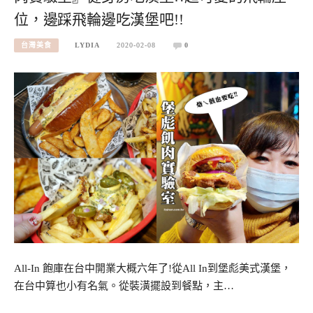
位，邊踩飛輪邊吃漢堡吧!!
台灣美食
LYDIA
2020-02-08
0
All-In 飽庫在台中開業大概六年了!從All In到堡彪美式漢堡，
在台中算也小有名氣。從裝潢擺設到餐點，主…