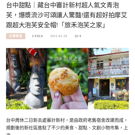
台中甜點｜藏台中審計新村超人氣文青泡
芙，爆漿流沙可頌讓人驚豔!還有超好拍摩艾
跟超大泡芙安全帽!「旅禾泡芙之家」
台灣美食
LYDIA
2021-01-28
0
台中周休二日新去處審計新村，是由政府老舊宿舍改建而成，
規劃後的新社區進駐了不少的美食、甜點、文創小物市集，上