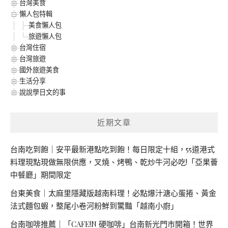
台灣美食
懶人包特輯
美食懶人包
旅遊懶人包
台灣住宿
台灣旅遊
國外旅遊美食
生活分享
說說學日文的事
近期文章
台南吃到飽｜安平最新港點吃到飽！每日限定十組，55道港式
料理現點現做無限供應，叉燒、烤鴨、乾炒牛河必吃!「亞果薈
中餐廳」期間限定
台東美食｜太麻里隱藏版越南料理！必點爆汁溏心蛋捲、黃金
法式麵包蝦，整尾小卷河粉鮮到驚豔「越南小廚」
台南咖啡推薦｜「CAFE!N 硬咖啡」台南新光門市開箱！世界