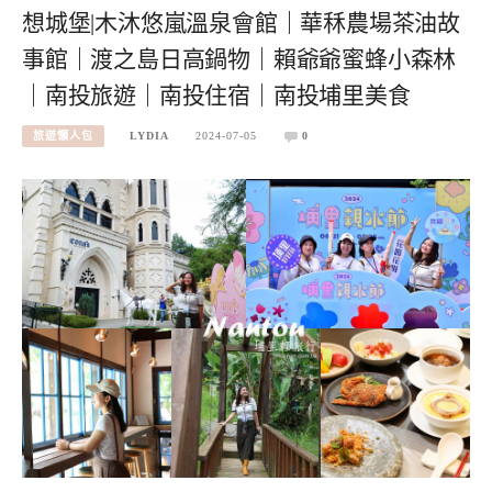
想城堡|木沐悠嵐溫泉會館｜華秝農場茶油故
事館｜渡之島日高鍋物｜賴爺爺蜜蜂小森林
｜南投旅遊｜南投住宿｜南投埔里美食
旅遊懶人包
LYDIA
2024-07-05
0