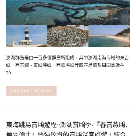
澎湖群島是由一百多個群島所組成，其中澎湖南海海域的東吉
嶼、西吉嶼、東嶼坪嶼、西嶼坪嶼等四座島嶼及周圍島礁在
20…
CONTINUE READING
東海跳島賞鷗遊程~澎湖賞鷗季-『春賞燕鷗․
舞羽倫比』透過珍貴的賞鷗深度旅遊，結合