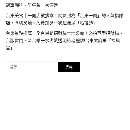
冠軍咖啡、早午餐一次滿足
台東美食｜一開店就排隊！網友封為「台東一蘭」的人氣排隊
店，厚切叉燒、免費加麵一次超滿足「哈拉麵」
台東景點推薦｜全台最萌招財貓土地公廟！必拍巨型招財貓、
台版雷門、全台唯一水占籤透明詩籤體驗!台東太麻里「福興
宮」
搜
尋
關
鍵
字: