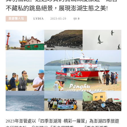
不藏私的跳島絕景，展現澎湖生態之美!
旅遊懶人包
LYDIA
2023-05-29
0
2023年澎管處以「四季澎湖灣 ∙精彩一籮筐」為澎湖四季旅遊