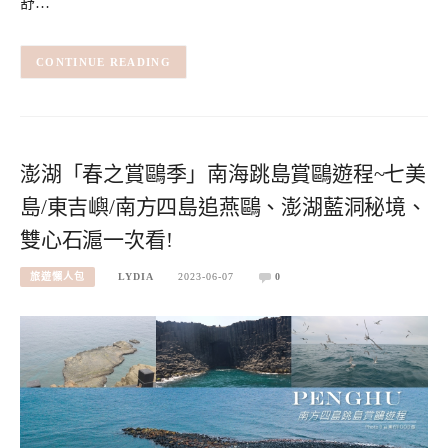
舒…
CONTINUE READING
澎湖「春之賞鷗季」南海跳島賞鷗遊程~七美
島/東吉嶼/南方四島追燕鷗、澎湖藍洞秘境、
雙心石滬一次看!
旅遊懶人包
LYDIA
2023-06-07
0