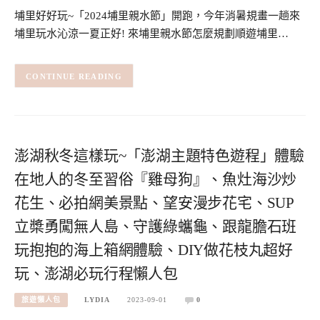
埔里好好玩~「2024埔里親水節」開跑，今年消暑規畫一趟來
埔里玩水沁涼一夏正好! 來埔里親水節怎麼規劃順遊埔里…
CONTINUE READING
澎湖秋冬這樣玩~「澎湖主題特色遊程」體驗
在地人的冬至習俗『雞母狗』、魚灶海沙炒
花生、必拍網美景點、望安漫步花宅、SUP
立槳勇闖無人島、守護綠蠵龜、跟龍膽石班
玩抱抱的海上箱網體驗、DIY做花枝丸超好
玩、澎湖必玩行程懶人包
旅遊懶人包
LYDIA
2023-09-01
0