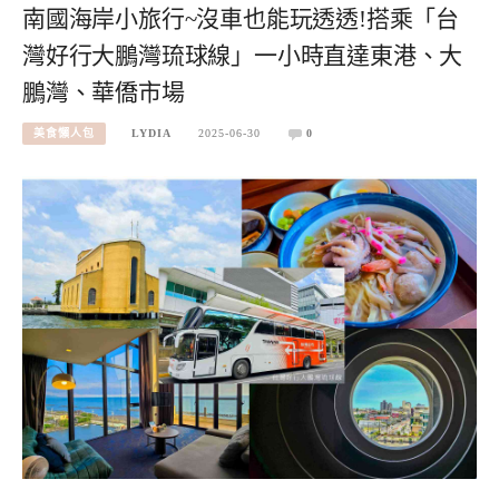
南國海岸小旅行~沒車也能玩透透!搭乘「台
灣好行大鵬灣琉球線」一小時直達東港、大
鵬灣、華僑市場
美食懶人包
LYDIA
2025-06-30
0