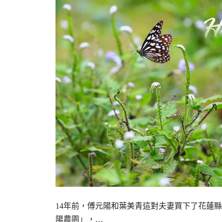
14年前，傅元陽和葉美青這對夫妻買下了花蓮
陽農園」，…