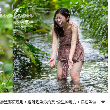
縣壽豐鄉這塊地，距離鯉魚潭約莫2公里的地方，這裡叫做 「青