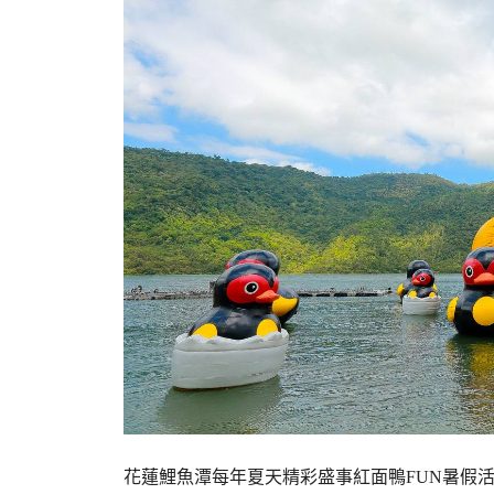
花蓮鯉魚潭每年夏天精彩盛事紅面鴨FUN暑假活動