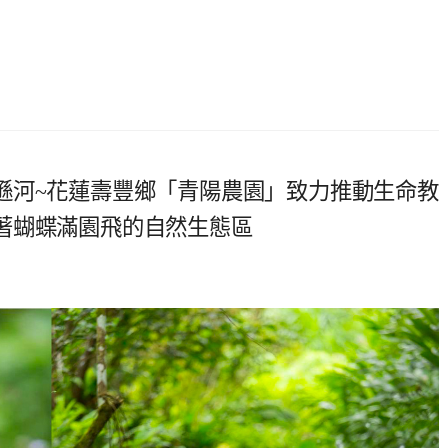
遜河~花蓮壽豐鄉「青陽農園」致力推動生命教
著蝴蝶滿園飛的自然生態區