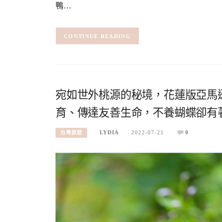
鴨…
CONTINUE READING
宛如世外桃源的秘境，花蓮版亞馬
育、傳達友善生命，不養蝴蝶卻有
LYDIA
2022-07-21
0
台灣旅遊