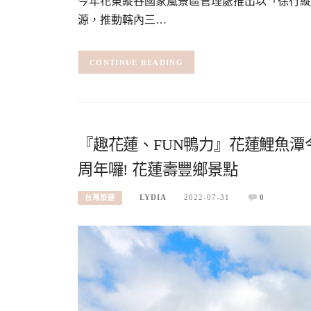
今年花東縱谷國家風景區管理處推出以「徐行縱
源，推動轄內三…
CONTINUE READING
『趣花蓮、FUN鴨力』花蓮鯉魚潭今年
周年囉! 花蓮壽豐鄉景點
LYDIA
2022-07-31
0
台灣旅遊