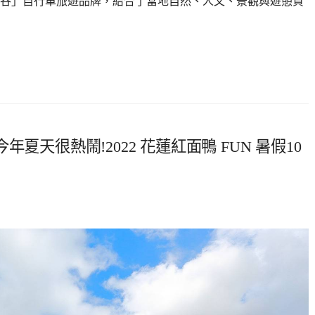
谷」自行車旅遊品牌，結合了當地自然、人文、景觀與遊憩資
夏天很熱鬧!2022 花蓮紅面鴨 FUN 暑假10