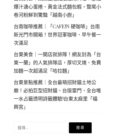
爆汁溏心蛋捲、黃金法式麵包蝦，整尾小
卷河粉鮮到驚豔「越南小廚」
台南咖啡推薦｜「CAFE!N 硬咖啡」台南
新光門市開箱！世界冠軍咖啡、早午餐一
次滿足
台東美食｜一開店就排隊！網友封為「台
東一蘭」的人氣排隊店，厚切叉燒、免費
加麵一次超滿足「哈拉麵」
台東景點推薦｜全台最萌招財貓土地公
廟！必拍巨型招財貓、台版雷門、全台唯
一水占籤透明詩籤體驗!台東太麻里「福
興宮」
搜
尋