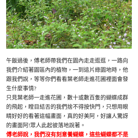
午飯過後，傅老師帶我們在園內走走逛逛，一路向
我們介紹著園區內的植物，一到這片綠園地時，他
跟我們說，等等你們看看葉老師走進花圃裡面會發
生什麼事情?
只見葉老師一走進花圃，數十或數百隻的蝴蝶成群
的飛起，瞠目結舌的我們捨不得按快門，只想用眼
睛好好的看著這幅畫面，真的好美阿，好讓人驚訝
的畫面阿!眾人此起彼落地說著。
傅老師說，我們沒有刻意養蝴蝶，這些蝴蝶都不是