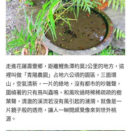
走進花蓮壽豐鄉，距離鯉魚潭約莫2公里的地方，這
裡叫做「青陽農園」占地六公頃的園區，三面環
山，空氣清新，一片的綠地，沒有都市的吵雜聲，
圍繞著的只有鳥叫蟲鳴，和風吹過時稀稀疏疏的樹
葉聲，清澈的溪流若沒有風引起的漣漪，就像是一
片鏡子般的透亮，讓人一瞬間感覺像來到世外桃
源。