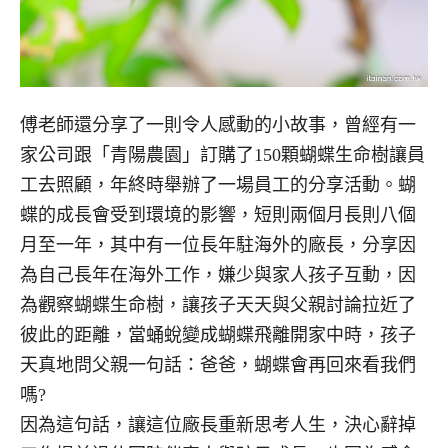
傅老師還分享了一則令人感動的小故事，曾經有一
家公司跟「青陽農園」訂購了150顆蝴蝶生命樹讓員
工去照顧，年終時舉辦了一場員工的分享活動。蝴
蝶的成長會受到環境的影響，短則兩個月長則八個
月至一年，其中有一位長年駐海外的廠長，分享因
為自己長年在海外工作，嫌少與家人孩子互動，因
為觀察蝴蝶生命樹，讓孩子天天與父親討論拉近了
彼此的距離，當蛹蛻變成蝴蝶飛離開家中時，孩子
天真地問父親一句話：爸爸，蝴蝶會再回來看我們
嗎?
因為這句話，讓這位廠長重新思考人生，決心辭掉