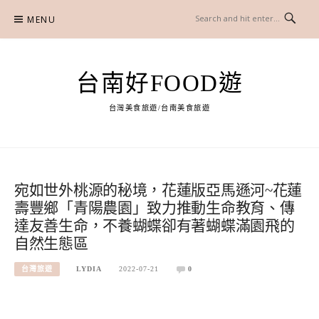
Skip
MENU
to
content
台南好FOOD遊
台灣美食旅遊/台南美食旅遊
宛如世外桃源的秘境，花蓮版亞馬遜河~花蓮
壽豐鄉「青陽農園」致力推動生命教育、傳
達友善生命，不養蝴蝶卻有著蝴蝶滿園飛的
自然生態區
台灣旅遊
LYDIA
2022-07-21
0