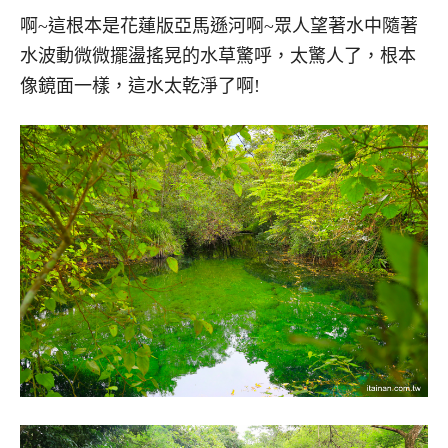
啊~這根本是花蓮版亞馬遜河啊~眾人望著水中隨著
水波動微微擺盪搖晃的水草驚呼，太驚人了，根本
像鏡面一樣，這水太乾淨了啊!