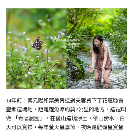
14年前，傅元陽和葉美青這對夫妻買下了花蓮縣壽
豐鄉這塊地，距離鯉魚潭約莫2公里的地方，這裡叫
做 「青陽農園」，在後山這塊淨土，依山傍水，白
天可以賞蝶，每年螢火蟲季節，夜晚還能觀星賞螢