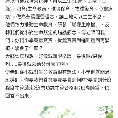
持以有機栽培來耕種，再以三生(生產、生活、生
態)，四育(生命教育、環境保育、物種復育、心靈療
癒)，做為永續經營理念，讓土地可以生生不息。
他們致力推動生命教育，研發「蝴蝶生命樹」，反
轉我們從小對生命既定的錯誤觀念。傅老師問我
們：你們小學養蠶寶寶，從蠶寶寶到蛹到蛾到再繁
殖，學會了什麼？
大夥認真想想，好像就無限循環，最後呢?最後
啊…..最後就丟給父母養了啊。
傅老師從小就對生命教育很有想法，小學他就問過
班導師，你要我們養蠶寶寶要養到何時?要養到什麼
程度才算結束?這門功課才算合格啊?班導師當下也
回答不出來。