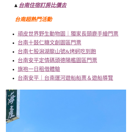
▲
台南住宿訂房比價去
台南超熱門活動
頑皮世界野生動物園｜獨家長頸鹿手繪門票
台南十鼓仁糖文創園區門票
台南七股潟湖龍山號&烤蚵吃到飽
台南安平定情碼頭德陽艦園區門票
旗袍一日租借體驗
台南安平｜台南運河遊船船票＆遊船導覽