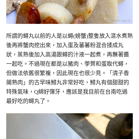
所謂的蟳丸以前的人是以蟳(螃蟹)整隻放入滾水煮熟
後再將蟹肉挖出來，加入蛋及蕃薯粉混合揉成丸
狀，蒸熟後加入高湯跟蟳的汁液一起煮，再蘸著醬
一起吃。不過現在都是以豬肉、荸薺和蛋取代蟳，
但做法依舊很繁複，因此現在也很少見。「清子香
腸熟肉」的古早味鱘丸非常好吃，鱘丸有個甜甜的
特殊氣味，Q綿好彈牙，應該是我目前在台南吃過
最好吃的蟳丸了。