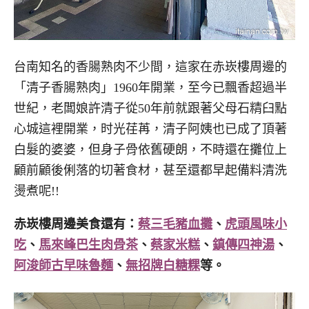
台南知名的香腸熟肉不少間，這家在赤崁樓周邊的
「清子香腸熟肉」1960年開業，至今已飄香超過半
世紀，老闆娘許清子從50年前就跟著父母石精臼點
心城這裡開業，时光荏苒，清子阿姨也已成了頂著
白髮的婆婆，但身子骨依舊硬朗，不時還在攤位上
顧前顧後俐落的切著食材，甚至還都早起備料清洗
燙煮呢!!
赤崁樓周邊美食還有：
蔡三毛豬血攤
、
虎頭風味小
吃
、
馬來峰巴生肉骨茶
、
蔡家米糕
、
鎮傳四神湯
、
阿浚師古早味魯麵
、
無招牌白糖粿
等。