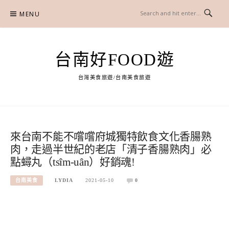
Skip
MENU
to
content
台南好FOOD遊
台灣美食旅遊/台南美食旅遊
來台南不能不嚐嚐府城獨特飲食文化香腸熟
肉，走過半世紀的老店「清子香腸熟肉」必
點蟳丸（tsîm-uân）好銷魂!
台南美食
LYDIA
2021-05-10
0