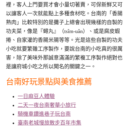
裡，客人上門要買才會小量切著賣，可保新鮮又可
以讓客人一次就能點上多種食材吃。台南的「香腸
熟肉」比較特別的是攤子上總會出現幾樣的自製的
功夫菜，像是『蟳丸』（tsîm-uân）、或是腐皮蝦
捲、自家灌的香腸米腸等等。光是這些自製的功夫
小吃就要繁雜工序製作，要說台南的小吃真的很厲
害，除了美味外那誠意滿滿的繁複工序製作絕對也
是讓府城小吃之所以聞名的關鍵之一。
台南好玩景點與美食推薦
一日麻豆人體驗
二天一夜台南奢華小旅行
騎機車鑽進巷子玩台南
臺南老城慢旅散步百年市集