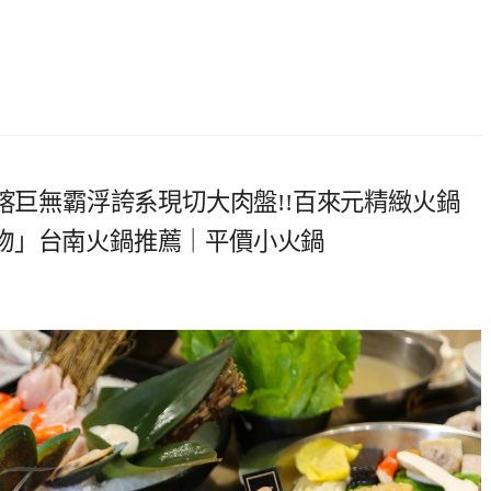
爽喀巨無霸浮誇系現切大肉盤!!百來元精緻火鍋
物」台南火鍋推薦｜平價小火鍋