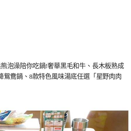
熊熊泡澡陪你吃鍋!奢華黑毛和牛、長木板熟成
降鴛鴦鍋、8款特色風味湯底任選「星野肉肉