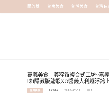
Skip
關於我
台南美食
台灣美食
台灣住
to
content
嘉義美食｜義秷饌複合式工坊~嘉
味!隱藏版龍蝦XO醬義大利麵浮誇上
LYDIA
2018-07-31
0
台灣美食