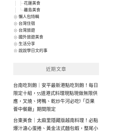
花蓮美食
離島美食
懶人包特輯
台灣住宿
台灣旅遊
國外旅遊美食
生活分享
說說學日文的事
近期文章
台南吃到飽｜安平最新港點吃到飽！每日
限定十組，55道港式料理現點現做無限供
應，叉燒、烤鴨、乾炒牛河必吃!「亞果
薈中餐廳」期間限定
台東美食｜太麻里隱藏版越南料理！必點
爆汁溏心蛋捲、黃金法式麵包蝦，整尾小