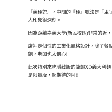
『義秷饌』，中間的『秷』唸法是『ㄓ
人印象很深刻。
因為距離嘉義大學(新民校區)非常的近
店裡走個性的工業化風格設計，除了餐點
飽，老闆也太佛心!
此次特別來吃隱藏版的龍蝦XO義大利
是限量版，超期待的阿!!