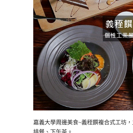
嘉義大學周邊美食~義秷饌複合式工坊，主
排餐、下午茶。