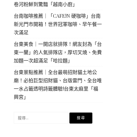
卷河粉鮮到驚豔「越南小廚」
台南咖啡推薦｜「CAFE!N 硬咖啡」台南
新光門市開箱！世界冠軍咖啡、早午餐一
次滿足
台東美食｜一開店就排隊！網友封為「台
東一蘭」的人氣排隊店，厚切叉燒、免費
加麵一次超滿足「哈拉麵」
台東景點推薦｜全台最萌招財貓土地公
廟！必拍巨型招財貓、台版雷門、全台唯
一水占籤透明詩籤體驗!台東太麻里「福
興宮」
搜
尋
關
鍵