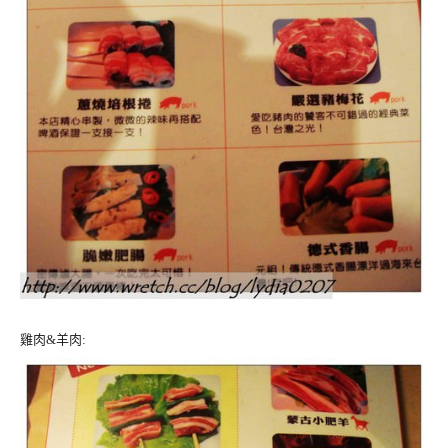
雞肉&羊肉: