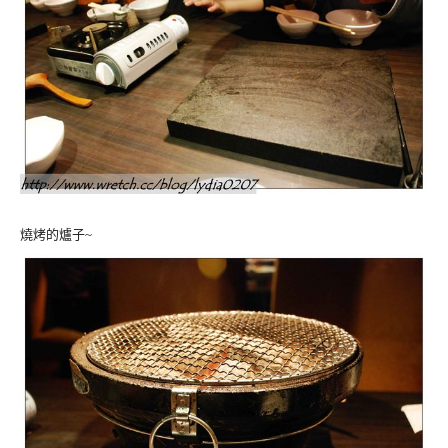
燒烤的爐子~