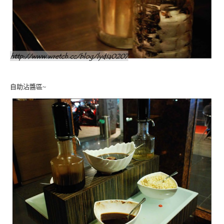
自助沾醬區~