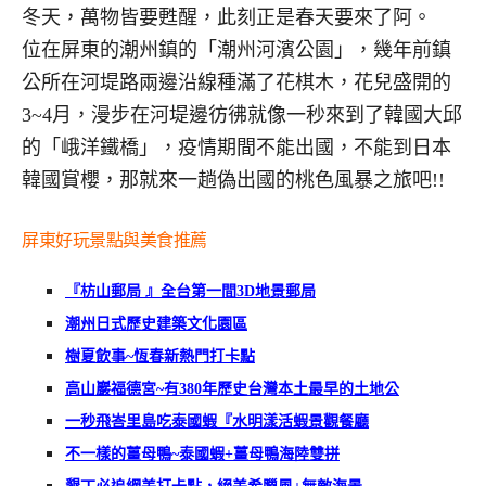
冬天，萬物皆要甦醒，此刻正是春天要來了阿。
位在屏東的潮州鎮的「潮州河濱公園」，幾年前鎮
公所在河堤路兩邊沿線種滿了花棋木，花兒盛開的
3~4月，漫步在河堤邊彷彿就像一秒來到了韓國大邱
的「峨洋鐵橋」，疫情期間不能出國，不能到日本
韓國賞櫻，那就來一趟偽出國的桃色風暴之旅吧!!
屏東好玩景點與美食推薦
『枋山郵局
』全台第一間
3D
地景郵局
潮州日式歷史建築文化園區
樹夏飲事
~
恆春新熱門打卡點
高山巖福德宮
~
有
380
年歷史台灣本土最早的土地公
一秒飛峇里島吃泰國蝦『水明漾活蝦景觀餐廳
不一樣的薑母鴨
~
泰國蝦
+
薑母鴨海陸雙拼