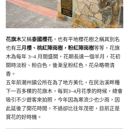
花旗木
又稱
泰國櫻花
，也有平地櫻花樹之稱其別名
也有
三月櫻、桃紅陣雨樹，粉紅陣雨樹
等等，花旗
木為每年 3~4 月間盛開，花期長達一個半月，花初
開時淡粉、粉白色，後漸呈粉紅色，花朵略帶清
香。
五年前潮州鎮公所在為了地方美化，在民治溪畔種
下一百多棵的花旗木，每到3~4月花季的時候，總會
吸引不少遊客來拍照，今年因為寒流少也少雨，因
此延後了開花時間，不過卻比往年茂密，目前正是
賞花的好時機。