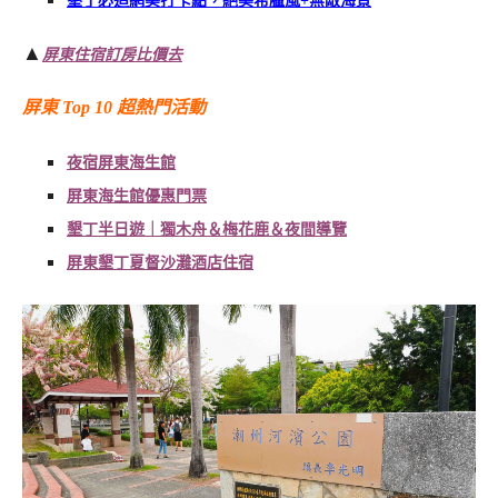
墾丁必追網美打卡點，絕美希臘風
+
無敵海景
▲
屏東住宿訂房比價去
屏東
Top 10
超熱門活動
夜宿屏東海生館
屏東海生館優惠門票
墾丁半日遊｜獨木舟＆梅花鹿＆夜間導覽
屏東墾丁夏督沙灘酒店住宿