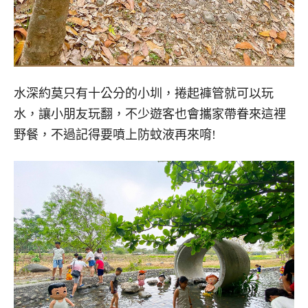
水深約莫只有十公分的小圳，捲起褲管就可以玩
水，讓小朋友玩翻，不少遊客也會攜家帶眷來這裡
野餐，不過記得要噴上防蚊液再來唷!