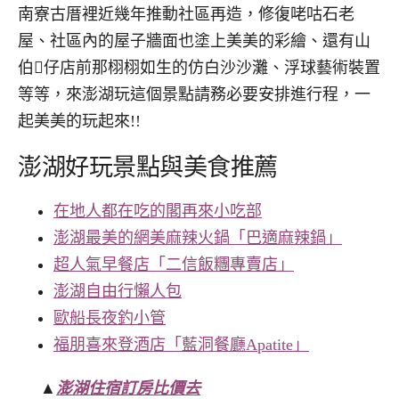
南寮古厝裡近幾年推動社區再造，修復咾咕石老
屋、社區內的屋子牆面也塗上美美的彩繪、還有山
伯𥴊仔店前那栩栩如生的仿白沙沙灘、浮球藝術裝置
等等，來澎湖玩這個景點請務必要安排進行程，一
起美美的玩起來!!
澎湖好玩景點與美食推薦
在地人都在吃的閣再來小吃部
澎湖最美的網美麻辣火鍋「巴適麻辣鍋」
超人氣早餐店「二信飯糰專賣店」
澎湖自由行懶人包
歐船長夜釣小管
福朋喜來登酒店「藍洞餐廳Apatite」
▲
澎湖住宿訂房比價去