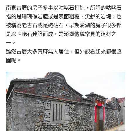
南寮古厝的房子多半以咕咾石打造，所謂的咕咾石
指的是珊瑚礁岩體或是表面粗糙、尖銳的岩塊，也
被稱為老古石或是硓𥑮石，早期澎湖的房子很多都
是以咕咾石建築而成，是澎湖傳統常見的建材之
一。
雖然古厝大多荒廢無人居住，但外觀看起來都很堅
固呢。