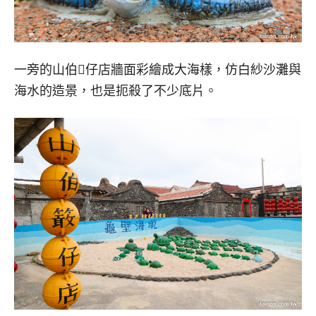
一旁的山伯𥴊仔店牆面彩繪成大海樣，仿白紗沙灘與
海水的造景，也是扼殺了不少底片。