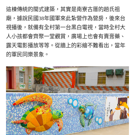
這棟傳統的閩式建築，其實是南寮古厝的趟氏祖
廟，據說民國38年國軍來此紮營作為營房，後來台
視播後，就備有全村第一台黑白電視，當時全村大
人小孩都會齊聚一堂觀賞，廣場上也會有賣膏藥、
露天電影播放等等。從牆上的彩繪不難看出，當年
的軍民同樂景象。