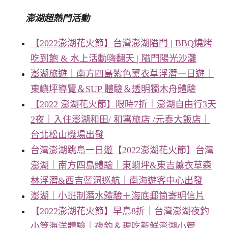
澎湖超熱門活動
【2022澎湖花火節】台灣澎湖隘門 | BBQ燒烤
吃到飽 & 水上活動嗨翻天 | 隘門陽光沙灘
澎湖旅遊｜南方四島紫色薰衣草浮潛一日遊｜
東嶼坪導覽＆SUP 體驗＆透明獨木舟體驗
【2022 澎湖花火節】限時7折｜澎湖自由行3天
2夜｜入住澎湖和田/ 和寓旅店 /元泰大飯店｜
台北松山機場出發
台灣澎湖跳島一日遊【2022澎湖花火節】台灣
澎湖｜南方四島體驗｜東嶼坪&東吉薰衣草森
林浮潛&西吉藍洞巡航｜南海遊客中心出發
澎湖｜小班制潛水體驗＋海底郵筒寄明信片
【2022澎湖花火節】早鳥8折｜台灣澎湖夜釣
小管海洋體驗｜夜釣＆現吃新鮮澎湖小管