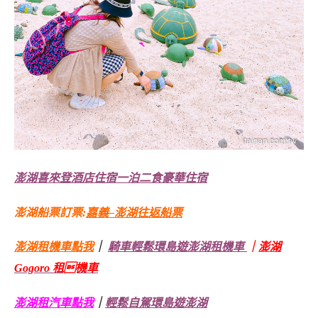
澎湖喜來登酒店住宿一泊二食豪華住宿
澎湖船票訂票:
嘉義–澎湖往返船票
澎湖租機車點我
｜
騎車輕鬆環島遊澎湖租機車
｜
澎湖
Gogoro 租機車
澎湖租汽車點我
｜
輕鬆自駕環島遊澎湖