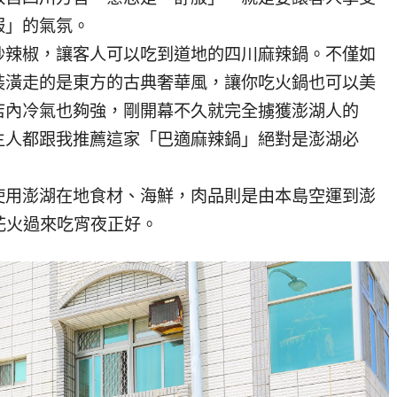
服」的氣氛。
炒辣椒，讓客人可以吃到道地的四川麻辣鍋。不僅如
裝潢走的是東方的古典奢華風，讓你吃火鍋也可以美
店內冷氣也夠強，剛開幕不久就完全擄獲澎湖人的
主人都跟我推薦這家「巴適麻辣鍋」絕對是澎湖必
使用澎湖在地食材、海鮮，肉品則是由本島空運到澎
花火過來吃宵夜正好。