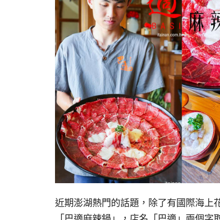
近期澎湖熱門的話題，除了有國際海上
「巴適麻辣鍋」，店名「巴適」兩個字