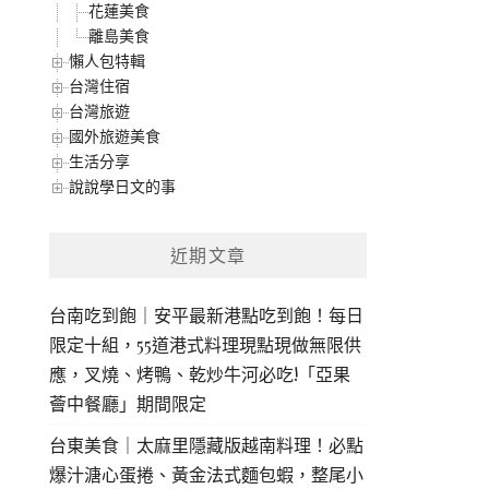
花蓮美食
離島美食
懶人包特輯
台灣住宿
台灣旅遊
國外旅遊美食
生活分享
說說學日文的事
近期文章
台南吃到飽｜安平最新港點吃到飽！每日
限定十組，55道港式料理現點現做無限供
應，叉燒、烤鴨、乾炒牛河必吃!「亞果
薈中餐廳」期間限定
台東美食｜太麻里隱藏版越南料理！必點
爆汁溏心蛋捲、黃金法式麵包蝦，整尾小