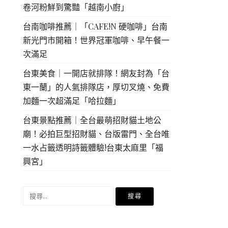
卷河粉鮮到驚豔「越南小廚」
台南咖啡推薦｜「CAFE!N 硬咖啡」台南
新光門市開箱！世界冠軍咖啡、早午餐一
次滿足
台東美食｜一開店就排隊！網友封為「台
東一蘭」的人氣排隊店，厚切叉燒、免費
加麵一次超滿足「哈拉麵」
台東景點推薦｜全台最萌招財貓土地公
廟！必拍巨型招財貓、台版雷門、全台唯
一水占籤透明詩籤體驗!台東太麻里「福
興宮」
搜
尋
關
鍵