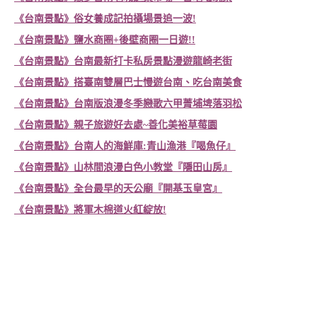
《台南景點》俗女養成記拍攝場景追一波!
《台南景點》鹽水商圈+後壁商圈一日遊!!
《台南景點》台南最新打卡私房景點漫遊龍崎老街
《台南景點》搭臺南雙層巴士慢遊台南、吃台南美食
《台南景點》台南版浪漫冬季戀歌六甲菁埔埤落羽松
《台南景點》親子旅遊好去處~善化美裕草莓園
《台南景點》
台南人的海鮮庫:青山漁港『喝魚仔』
《台南景點》山林間浪漫白色小教堂『隱田山房』
《台南景點》
全台最早的天公廟『開基玉皇宮』
《台南景點》將軍木棉道火紅綻放!