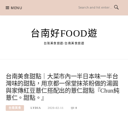
Skip
MENU
to
content
台南好FOOD遊
台灣美食旅遊/台南美食旅遊
台南美食甜點｜大菜市內一半日本味一半台
灣味的甜點，用京都一保堂抹茶粉做的湯圓
與家傳紅豆薏仁搭配出的薏仁甜點『Chun純
薏仁。甜點。』
台南美食
LYDIA
2020-02-11
0