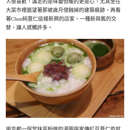
人很喜歡，滿足的是味蕾但暖的更是心，尤其坐在
大菜市裡面望著那被歲月侵蝕掉的建築痕跡，再看
著Chun純薏仁這樣新興的店家，一種新與舊的交
替，讓人感觸許多。
用京都一保堂抹茶粉做的湯圓與家傳紅豆薏仁造就