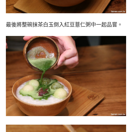
最後將整碗抹茶白玉倒入紅豆薏仁粥中一起品嘗。