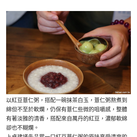
以紅豆薏仁粥，搭配一碗抹茶白玉，薏仁粥熬煮到
綿但不至於軟爛，仍保有薏仁些微的咀嚼感，整體
有著淡雅的清香，搭配來自萬丹的紅豆，濃郁軟綿
卻也不糊爛。
上桌建議先品嘗一口紅豆薏仁粥的原味享受清爽的