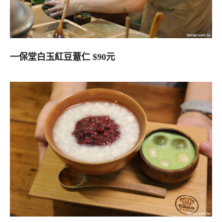
一保堂白玉紅豆薏仁 $90元