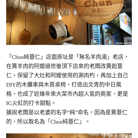
「Chun純薏仁」店面原址是「無名羊肉湯」老店，
在賣羊肉的阿嬤過世後頂下店來的老闆改賣起薏
仁，保留了大灶和阿嬤使用的涮肉杓，再加上自己
DIY的木攤車與木質桌椅，打造出文青的中日風
格，也成了近幾年來大菜市內超人氣的商家，更是
IG火紅的打卡甜點。
據說老闆是以老婆的名字“純”命名，因為是賣薏仁
的，所以取名為「Chun純薏仁」。