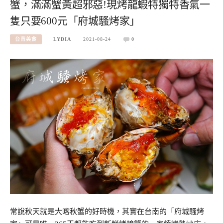
蟹，滿滿蟹黃超邪惡!現烤龍蝦特獨特香氣一
隻只要600元「府城騷烤家」
台南美食
LYDIA
2021-08-24
0
常說秋天就是大喀秋蟹的好時機，其實在台南的「府城騷烤