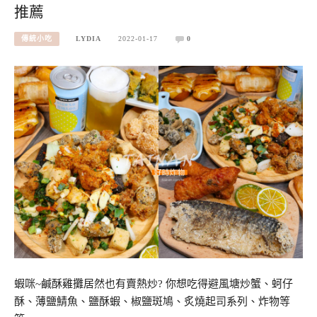
推薦
傳統小吃
LYDIA
2022-01-17
0
蝦咪~鹹酥雞攤居然也有賣熱炒? 你想吃得避風塘炒蟹、蚵仔
酥、薄鹽鯖魚、鹽酥蝦、椒鹽斑鳩、炙燒起司系列、炸物等