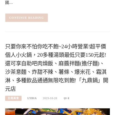
國…
CONTINUE READING
只要你來不怕你吃不飽~24小時營業!超平價
個人小火鍋，20多種湯頭最低只要150元起!
還可享自助吧肉燥飯、麻醬拌麵(擔仔麵)、
沙茶意麵、炸甜不辣、薯條、爆米花、霜淇
淋、多種飲品通通無限吃到飽!「九鼎鍋」開
元店
台南美食
LYDIA
2023-10-20
0