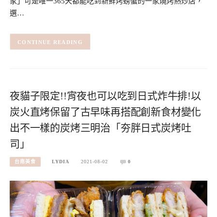
家」可是唯一365天都能吃到新鮮烤螃蟹的一家燒烤熱炒店，
選…
CONTINUE READING
夜貓子限定!!宵夜也可以吃到日式炸牛排!以
炭火直烤保留了古早味再搭配創新食材變化
出不一樣的炭烤三明治「夯胖日式炭烤吐
司」
台南美食
LYDIA
2021-08-02
0