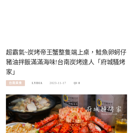
超霸氣~炭烤帝王蟹整隻端上桌，鮭魚卵蚵仔
豬油拌飯滿滿海味!台南炭烤達人「府城騷烤
家」
台南美食
LYDIA
2023-11-17
0