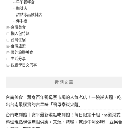
早午餐輕食
咖啡店
甜點冰品飲料店
伴手禮
台灣美食
懶人包特輯
台灣住宿
台灣旅遊
國外旅遊美食
生活分享
說說學日文的事
近期文章
台南美食｜藏身百年鴨母寮市場的人氣老店！一碗炭火麵，吃
出台南最樸實的古早味「鴨母寮炭火麵」
台南吃到飽｜安平最新港點吃到飽！每日限定十組，55道港式
料理現點現做無限供應，叉燒、烤鴨、乾炒牛河必吃!「亞果薈