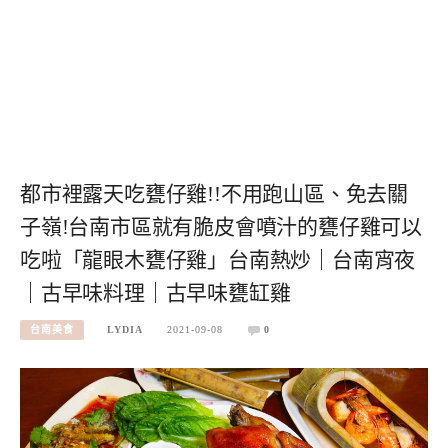
都市裡露天吃甕仔雞!!不用跑山區、免去關
子嶺!台南市區就有脆皮會噴汁的甕仔雞可以
吃啦「龍眼木甕仔雞」台南熱炒｜台南宵夜
｜古早味料理｜古早味甕缸雞
台南美食
LYDIA
2021-09-08
0