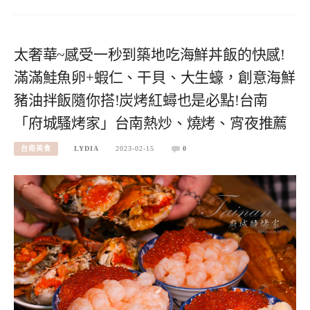
太奢華~感受一秒到築地吃海鮮丼飯的快感!
滿滿鮭魚卵+蝦仁、干貝、大生蠔，創意海鮮
豬油拌飯隨你搭!炭烤紅蟳也是必點!台南
「府城騷烤家」台南熱炒、燒烤、宵夜推薦
台南美食
LYDIA
2023-02-15
0