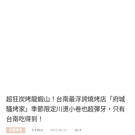
超狂炭烤龍蝦山！台南最浮誇燒烤店「府城
騷烤家」季節限定川燙小卷也超彈牙，只有
台南吃得到！
台南美食
LYDIA
2022-06-21
0