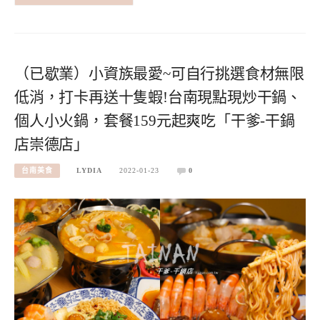
（已歇業）小資族最愛~可自行挑選食材無限
低消，打卡再送十隻蝦!台南現點現炒干鍋、
個人小火鍋，套餐159元起爽吃「干爹-干鍋
店崇德店」
台南美食
LYDIA
2022-01-23
0