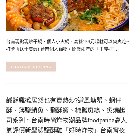
台南現點現炒干鍋、個人小火鍋，套餐159元起就可以爽爽吃~
打卡再送十隻蝦! 台南個人鍋物，開業兩年的「干爹-干…
CONTINUE READING
鹹酥雞攤居然也有賣熱炒?避風塘蟹、蚵仔
酥、薄鹽鯖魚、鹽酥蝦、椒鹽斑鳩、炙燒起
司系列，台南時尚炸物潮品牌foodpanda高人
氣評價新型態鹽酥雞「好時炸物」台南宵夜