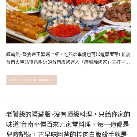
超霸氣~整隻帝王蟹端上桌，吃熱炒串燒也可以這麼奢華! 位於
台南火車站後站附近的台南炭烤達人「府城騷烤家」主打平…
CONTINUE READING
老饕級的隱藏版~沒有頂級料理，只給你家的
味道!台南平價百來元家常料理，每一道都是
兒時記憶，古早味阿爸的控肉白飯殺手就是