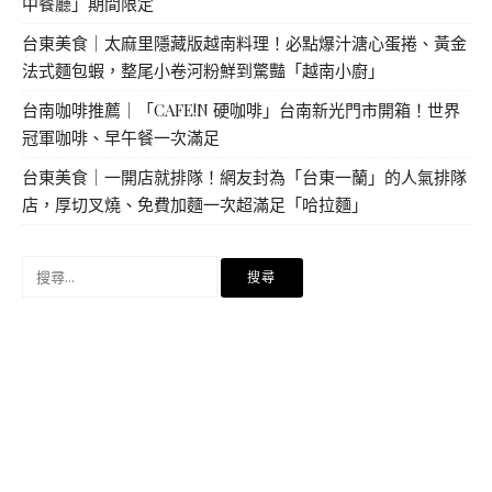
中餐廳」期間限定
台東美食｜太麻里隱藏版越南料理！必點爆汁溏心蛋捲、黃金
法式麵包蝦，整尾小卷河粉鮮到驚豔「越南小廚」
台南咖啡推薦｜「CAFE!N 硬咖啡」台南新光門市開箱！世界
冠軍咖啡、早午餐一次滿足
台東美食｜一開店就排隊！網友封為「台東一蘭」的人氣排隊
店，厚切叉燒、免費加麵一次超滿足「哈拉麵」
搜
尋
關
鍵
字: