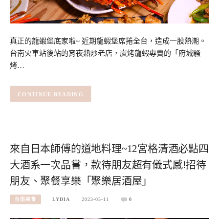
真正的龍蝦堡底家啦~ 近期龍蝦堡席捲全台，造成一股熱潮。
台南火車站後站的宵夜熱炒老店，炭烤龍蝦專賣的「府城騷
烤…
CONTINUE READING
來自日本師傅的道地料理~12宮格清酒必點四
大酒系一次品嘗，款待朋友超有儀式感!招待
朋友、聚餐享樂「聚樂居酒屋」
台南美食
LYDIA
2023-05-11
0