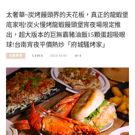
太奢華~炭烤饅頭界的天花板，真正的龍蝦堡
底家啦!炭火慢烤龍蝦饅頭堡宵夜場限定推
出，超大版本的巨無霸豬油飯15顆蛋超吸眼
球!台南宵夜平價熱炒「府城騷烤家」
台南美食
LYDIA
2023-10-02
0