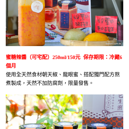
蜜糖辣醬（可宅配）
250ml/150
元
保存期限：冷藏
6
個月
使用全天然食材朝天椒、龍眼蜜、搭配獨門配方熬
煮製成，天然不加防腐劑，限量發售。