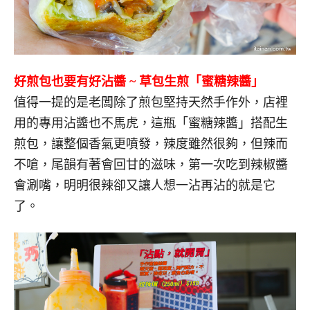
好煎包也要有好沾醬
~
草包生煎「蜜糖辣醬」
值得一提的是老闆除了煎包堅持天然手作外，店裡
用的專用沾醬也不馬虎，這瓶「蜜糖辣醬」搭配生
煎包，讓整個香氣更噴發，辣度雖然很夠，但辣而
不嗆，尾韻有著會回甘的滋味，第一次吃到辣椒醬
會涮嘴，明明很辣卻又讓人想一沾再沾的就是它
了。