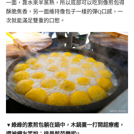
一面，靠水來半蒸熟，所以底部可以吃到像煎包得
酥脆焦香，另一面維持像包子一樣的彈Q口感，一
次就能滿足雙重的口慾。
▼綠綠的素煎包躺在鍋中，木鍋蓋一打開超療癒，