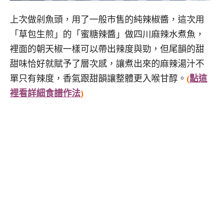
上次做剁魚頭，用了一般市售的純辣椒醬，這次用
「草包生煎」的「蜜糖辣醬」做四川麻辣水煮魚，
裡面的朝天椒一樣可以帶出辣度與勁，但尾韻的甜
甜味恰好就賦予了層次感，讓煮出來的麻辣湯汁不
單只有辣度，香氣跟甜韻讓整體更入喉甘醇。
(
點這
裡看詳細食譜作法
)