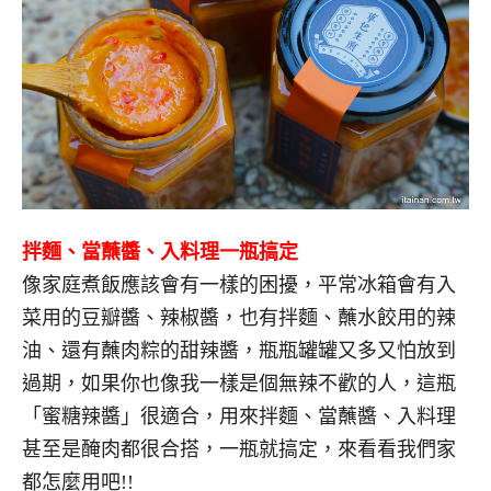
拌麵、當蘸醬、入料理一瓶搞定
像家庭煮飯應該會有一樣的困擾，平常冰箱會有入
菜用的豆瓣醬、辣椒醬，也有拌麵、蘸水餃用的辣
油、還有蘸肉粽的甜辣醬，瓶瓶罐罐又多又怕放到
過期，如果你也像我一樣是個無辣不歡的人，這瓶
「蜜糖辣醬」很適合，用來拌麵、當蘸醬、入料理
甚至是醃肉都很合搭，一瓶就搞定，來看看我們家
都怎麼用吧!!