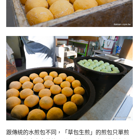
跟傳統的水煎包不同，「草包生煎」的煎包只單煎