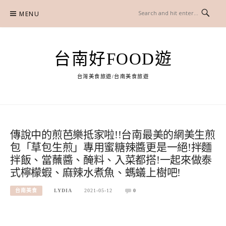
Skip
MENU
to
content
台南好FOOD遊
台灣美食旅遊/台南美食旅遊
傳說中的煎芭樂抵家啦!!台南最美的網美生煎
包「草包生煎」專用蜜糖辣醬更是一絕!拌麵
拌飯、當蘸醬、醃料、入菜都搭!一起來做泰
式檸檬蝦、麻辣水煮魚、螞蟻上樹吧!
台南美食
LYDIA
2021-05-12
0