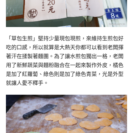
「草包生煎」堅持少量現包現煎，來維持生煎包好
吃的口感，所以就算是大熱天你都可以看到老闆揮
著汗在揉製著麵團。為了讓水煎包獨出一格，老闆
用了新鮮蔬菜與麵粉融合在一起來製作外皮，橘色
是加了紅蘿蔔、綠色則是加了綠色青菜，光是外型
就讓人愛不釋手。