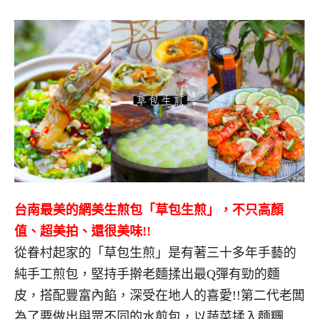
台南最美的網美生煎包「草包生煎」，不只高顏
值、超美拍、還很美味
!!
從眷村起家的「草包生煎」是有著三十多年手藝的
純手工煎包，堅持手擀老麵揉出最Q彈有勁的麵
皮，搭配豐富內餡，深受在地人的喜愛!!第二代老闆
為了要做出與眾不同的水煎包，以蔬菜揉入麵糰