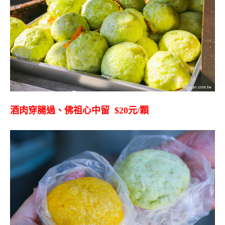
酒肉穿腸過、佛祖心中留
$20
元
/
顆