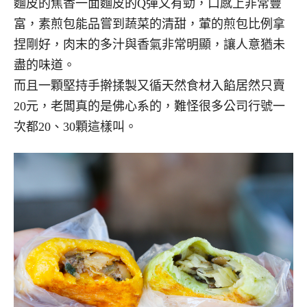
麵皮的焦香一面麵皮的Q彈又有勁，口感上非常豐
富，素煎包能品嘗到蔬菜的清甜，葷的煎包比例拿
捏剛好，肉末的多汁與香氣非常明顯，讓人意猶未
盡的味道。
而且一顆堅持手擀揉製又循天然食材入餡居然只賣
20元，老闆真的是佛心系的，難怪很多公司行號一
次都20、30顆這樣叫。