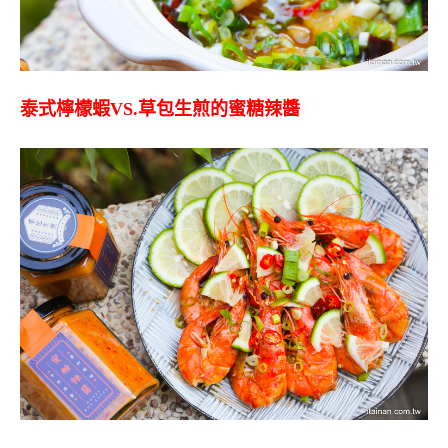
泰式檸檬蝦
VS.
草包生煎的蜜糖辣醬