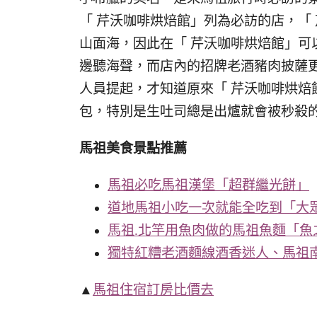
「 芹沃咖啡烘焙館」列為必訪的店，「
山面海，因此在「 芹沃咖啡烘焙館」可
邊聽海聲，而店內的招牌老酒豬肉披薩
人員提起，才知道原來「 芹沃咖啡烘焙
包，特別是生吐司總是出爐就會被秒殺
馬祖美食景點推薦
馬祖必吃馬祖漢堡「超群繼光餅」
道地馬祖小吃一次就能全吃到「大
馬祖.北竿用魚肉做的馬祖魚麵「魚
獨特紅糟老酒麵線酒香迷人、馬祖
▲
馬祖住宿訂房比價去