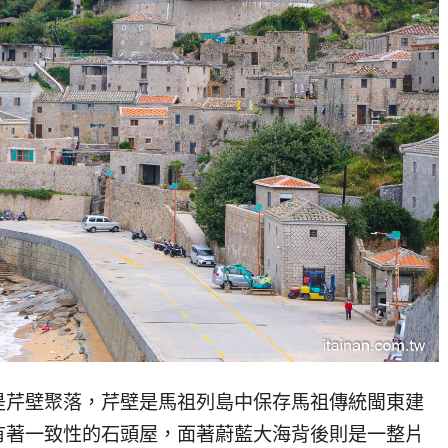
是芹壁聚落，芹壁是馬祖列島中保存馬祖傳統閩東建
有著一致性的石頭屋，面著蔚藍大海背後則是一整片