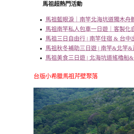
馬祖超熱門活動
馬祖藍眼淚｜南竿北海坑道獨木舟
馬祖南竿私人包車一日遊｜客製化自
馬祖三日自由行 | 南竿住宿 & 台
馬祖秋冬補助三日遊 | 南竿&北竿&
馬祖美食三日遊 | 北海坑道搖櫓船
台版小希臘馬祖芹壁聚落