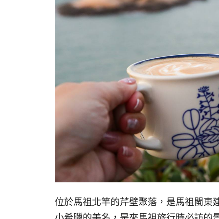
位於馬祖北竿的芹壁聚落，是馬祖閩東
小希臘的美名，是來馬祖旅行時必訪的