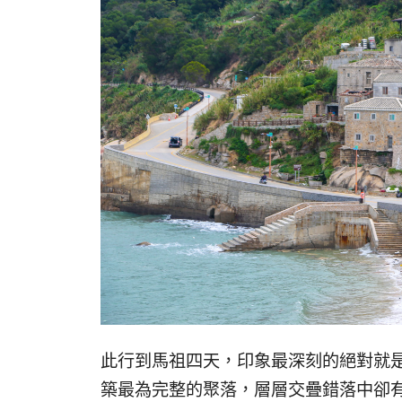
此行到馬祖四天，印象最深刻的絕對就
築最為完整的聚落，層層交疊錯落中卻