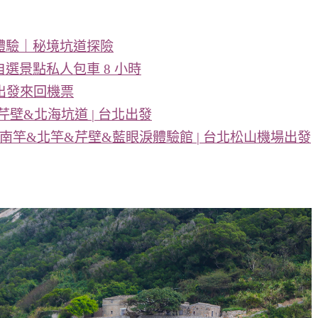
體驗｜秘境坑道探險
選景點私人包車 8 小時
中出發來回機票
芹壁&北海坑道 | 台北出發
&南竿&北竿&芹壁&藍眼淚體驗館 | 台北松山機場出發