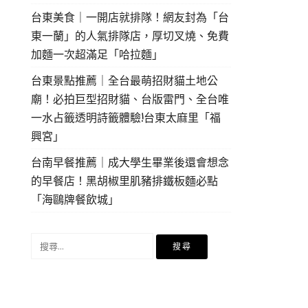
台東美食｜一開店就排隊！網友封為「台
東一蘭」的人氣排隊店，厚切叉燒、免費
加麵一次超滿足「哈拉麵」
台東景點推薦｜全台最萌招財貓土地公
廟！必拍巨型招財貓、台版雷門、全台唯
一水占籤透明詩籤體驗!台東太麻里「福
興宮」
台南早餐推薦｜成大學生畢業後還會想念
的早餐店！黑胡椒里肌豬排鐵板麵必點
「海鷗牌餐飲城」
搜
尋
關
鍵
字: