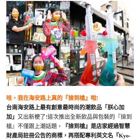
哇，我在海安路上真的『撿到槍』啦!
台南海安路上最有創意最時尚的潮飲品「朕心加
加」
又出新梗了!這次推出全新飲品與包裝的『撿到
槍』不僅跟上潮話題，
『撿到槍』是店家經過智慧
財產局註冊公告的商標，再搭配專利英文名『Kyo-