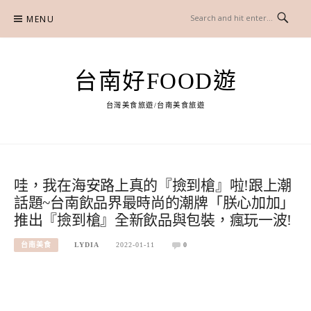
Skip
MENU
to
content
台南好FOOD遊
台灣美食旅遊/台南美食旅遊
哇，我在海安路上真的『撿到槍』啦!跟上潮
話題~台南飲品界最時尚的潮牌「朕心加加」
推出『撿到槍』全新飲品與包裝，瘋玩一波!
台南美食
LYDIA
2022-01-11
0