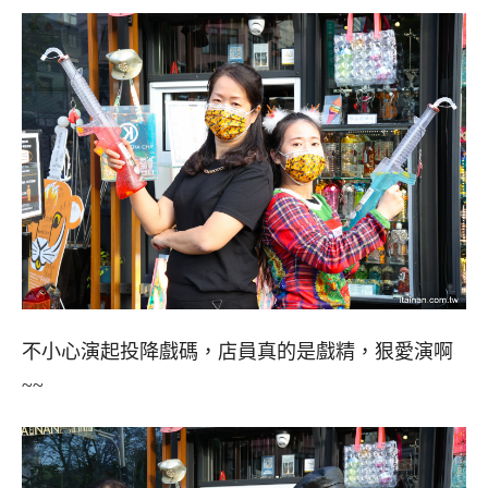
不小心演起投降戲碼，店員真的是戲精，狠愛演啊
~~