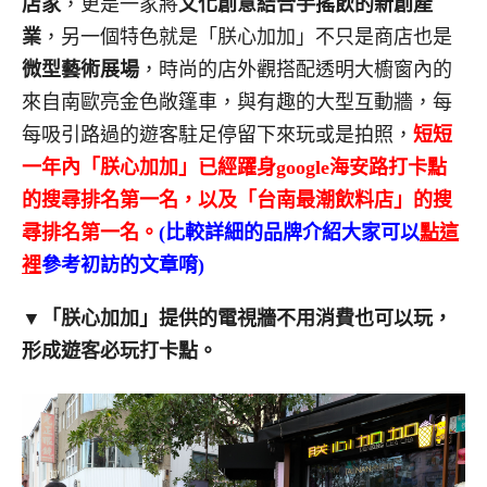
店家
，更是一家將
文化創意結合手搖飲的新創產
業
，另一個特色就是「朕心加加」不只是商店也是
微型藝術展場
，時尚的店外觀搭配透明大櫥窗內的
來自南歐亮金色敞篷車，與有趣的大型互動牆，每
每吸引路過的遊客駐足停留下來玩或是拍照，
短短
一年內「朕心加加」已經躍身google海安路打卡點
的搜尋排名第一名，以及「台南最潮飲料店」的搜
尋排名第一名。
(比較詳細的品牌介紹大家可以
點這
裡
參考初訪的文章唷)
▼
「朕心加加」提供的電視牆不用消費也可以玩，
形成遊客必玩打卡點。