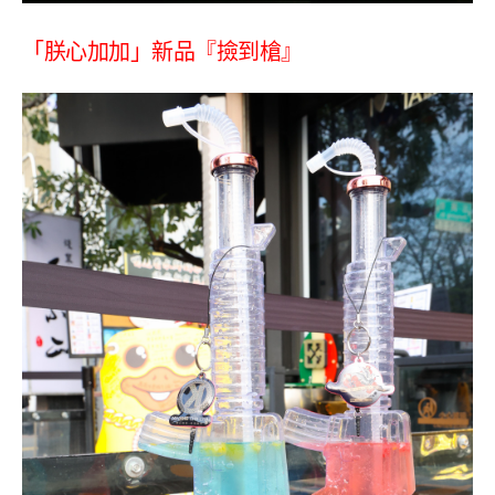
「朕心加加」新品『撿到槍』