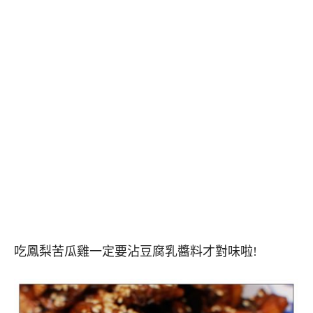
吃鳳梨苦瓜雞一定要沾豆腐乳醬料才對味啦!