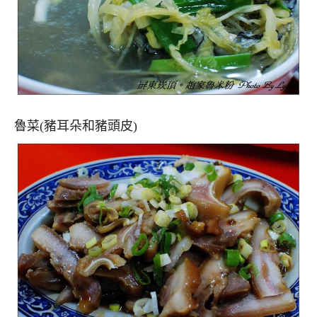
魯菜(豬耳朵和豬頭皮)