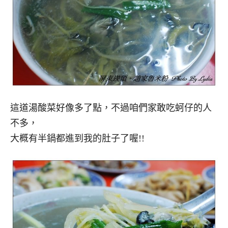
這道湯酸菜好像多了點，不過咱們家敢吃蚵仔的人
不多，
大概有半鍋都進到我的肚子了喔!!