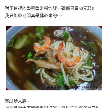
對了這裡的魯麵魯米粉炒飯一碗都只賣50元耶!!
我只能說老闆真是佛心來的~~
薑絲炒大腸~