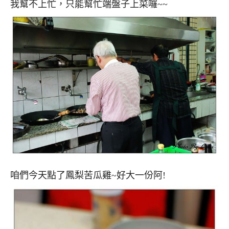
我幫不上忙，只能幫忙端盤子上菜囉~~
咱們今天點了鳳梨苦瓜雞~好大一份阿!