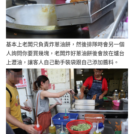
基本上老闆只負責炸蔥油餅，然後排隊時會另一個
人詢問你要買幾塊，老闆炸好蔥油餅後會放在爐台
上瀝油，讓客人自己動手裝袋跟自己添加醬料。