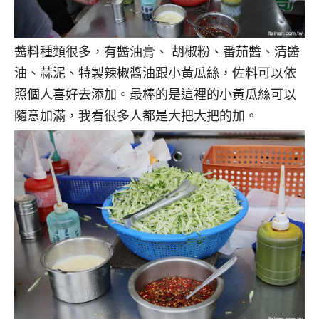
醬料種類很多，有醬油膏、 胡椒粉、番茄醬、清醬
油、蒜泥、特製辣椒醬油跟小黃瓜絲，佐料可以依
照個人喜好去添加。最棒的是這裡的小黃瓜絲可以
隨意加滿，我看很多人都是大把大把的加。