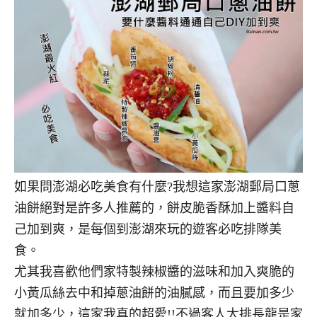
如果問澎湖必吃美食有什麼?我想這家澎湖郵局口蔥
油餅絕對是許多人推薦的，餅皮脆香酥加上醬料自
己加到爽，是每個到澎湖來玩的遊客必吃排隊美
食。
尤其我喜歡他們家特製辣椒醬的滋味和加入爽脆的
小黃瓜絲去中和掉蔥油餅的油膩感，而且要加多少
就加多少，這家我真的超愛!!不過客人大排長龍是家