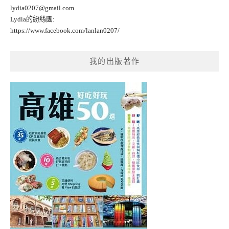
lydia0207@gmail.com
Lydia的紛絲團:
https://www.facebook.com/lanlan0207/
我的出版著作