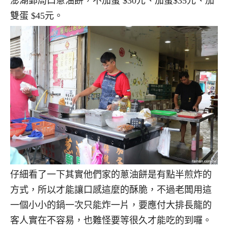
澎湖郵局口蔥油餅，不加蛋 $30元、加蛋$35元、加
雙蛋 $45元。
仔細看了一下其實他們家的蔥油餅是有點半煎炸的
方式，所以才能讓口感這麼的酥脆，不過老闆用這
一個小小的鍋一次只能炸一片，要應付大排長龍的
客人實在不容易，也難怪要等很久才能吃的到囉。