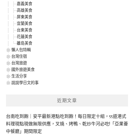
嘉義美食
高雄美食
屏東美食
宜蘭美食
台東美食
花蓮美食
離島美食
懶人包特輯
台灣住宿
台灣旅遊
國外旅遊美食
生活分享
說說學日文的事
近期文章
台南吃到飽｜安平最新港點吃到飽！每日限定十組，55道港式
料理現點現做無限供應，叉燒、烤鴨、乾炒牛河必吃!「亞果薈
中餐廳」期間限定