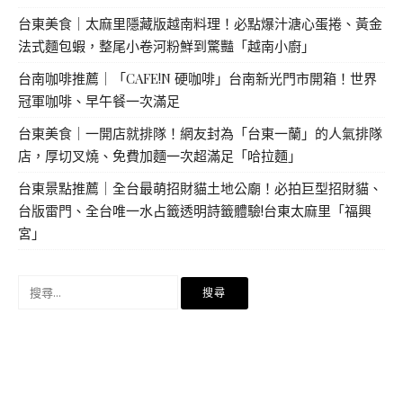
台東美食｜太麻里隱藏版越南料理！必點爆汁溏心蛋捲、黃金
法式麵包蝦，整尾小卷河粉鮮到驚豔「越南小廚」
台南咖啡推薦｜「CAFE!N 硬咖啡」台南新光門市開箱！世界
冠軍咖啡、早午餐一次滿足
台東美食｜一開店就排隊！網友封為「台東一蘭」的人氣排隊
店，厚切叉燒、免費加麵一次超滿足「哈拉麵」
台東景點推薦｜全台最萌招財貓土地公廟！必拍巨型招財貓、
台版雷門、全台唯一水占籤透明詩籤體驗!台東太麻里「福興
宮」
搜
尋
關
鍵
字: