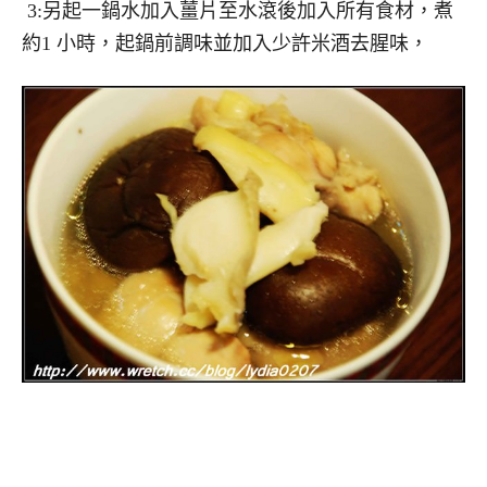
3:另起一鍋水加入薑片至水滾後加入所有食材，煮
約1 小時，起鍋前調味並加入少許米酒去腥味，