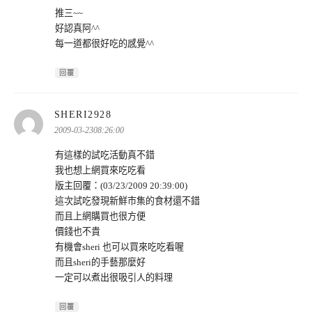
推三~~
好認真阿^^
每一道都很好吃的感覺^^
回覆
表
SHERI2928
示:
2009-03-2308:26:00
有這樣的試吃活動真不錯
我也想上網買來吃吃看
版主回覆：(03/23/2009 20:39:00)
這次試吃發現新鮮市集的食材還不錯
而且上網購買也很方便
價錢也不貴
有機會sheri 也可以買來吃吃看喔
而且sheri的手藝那麼好
一定可以煮出很吸引人的料理
回覆