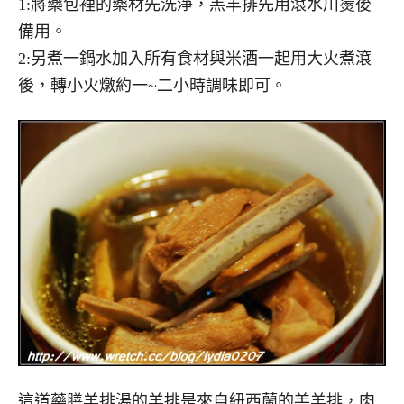
1:將藥包裡的藥材先洗淨，羔羊排先用滾水川燙後
備用。
2:另煮一鍋水加入所有食材與米酒一起用大火煮滾
後，轉小火燉約一~二小時調味即可。
這道藥膳羊排湯的羊排是來自紐西蘭的羔羊排，肉