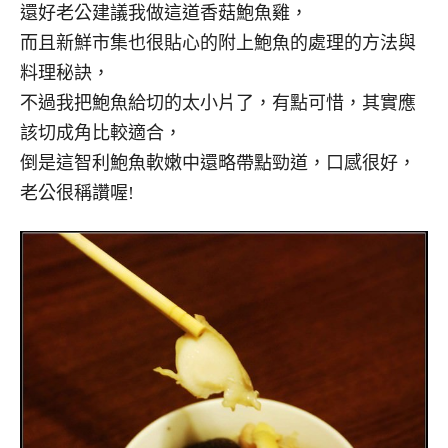
還好老公建議我做這道香菇鮑魚雞，
而且新鮮市集也很貼心的附上鮑魚的處理的方法與
料理秘訣，
不過我把鮑魚給切的太小片了，有點可惜，其實應
該切成角比較適合，
倒是這智利鮑魚軟嫩中還略帶點勁道，口感很好，
老公很稱讚喔!