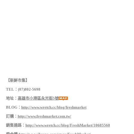
【新鮮市集】
TEL：(07)802-5698
地址：
高
雄市小港區永光街5號
BLOG：
http://www.wretch.cc/blog/freshmarket
訂購：
http://www.freshmarket.com.tw/
銷售通路：
http://www.wretch.cc/blog/FreshMarket/10685560