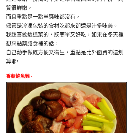
質很鮮嫩，
而且重點是一點羊騷味都沒有，
儘管是冷凍包裝的食材吃起來卻還是汁多味美。
我超喜歡這道菜的，既簡單又好吃，如果在冬天裡
想來點藥膳食補的話，
自己動手做既方便又衛生，重點是比外面買的還划
算耶!
香菇鮑魚雞~