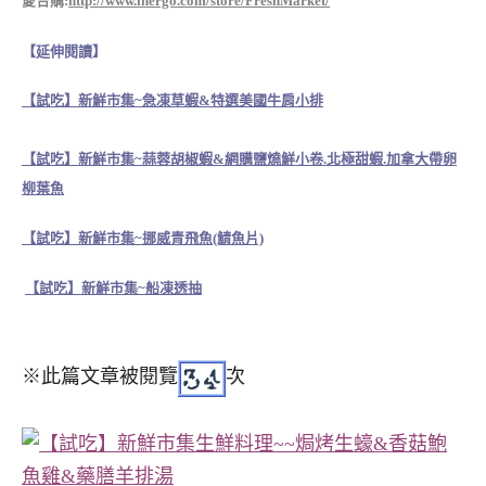
愛合購:
http://www.ihergo.com/store/FreshMarket/
【延伸閱讀】
【試吃】新鮮市集~急凍草蝦&特選美國牛肩小排
【試吃】新鮮市集~蒜蓉胡椒蝦&網購鹽燒鮮小卷.北極甜蝦.加拿大帶卵
柳葉魚
【試吃】新鮮市集~挪威青飛魚(鯖魚片)
【試吃】新鮮市集~船凍透抽
※此篇文章被閱覽
次