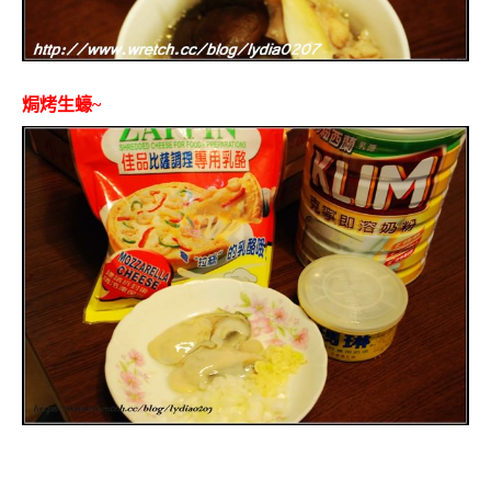
焗烤生蠔~