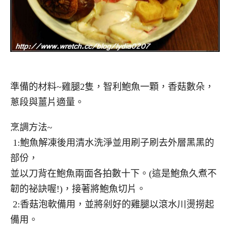
準備的材料~雞腿2隻，智利鮑魚一顆，香菇數朵，
蔥段與薑片適量。
烹調方法~
1:鮑魚解凍後用清水洗淨並用刷子刷去外層黑黑的
部份，
並以刀背在鮑魚兩面各拍數十下。(這是鮑魚久煮不
韌的祕訣喔!)，接著將鮑魚切片。
2:香菇泡軟備用，並將剁好的雞腿以滾水川燙撈起
備用。