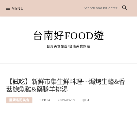
Skip
MENU
to
content
台南好FOOD遊
台灣美食旅遊/台南美食旅遊
【試吃】新鮮市集生鮮料理~~焗烤生蠔&香
菇鮑魚雞&藥膳羊排湯
團購宅配美食
LYDIA
2009-03-19
4