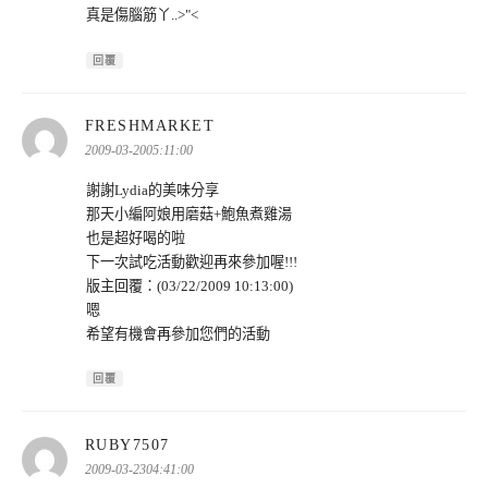
真是傷腦筋丫..>"<
回覆
表
FRESHMARKET
示:
2009-03-2005:11:00
謝謝Lydia的美味分享
那天小編阿娘用磨菇+鮑魚煮雞湯
也是超好喝的啦
下一次試吃活動歡迎再來參加喔!!!
版主回覆：(03/22/2009 10:13:00)
嗯
希望有機會再參加您們的活動
回覆
表
RUBY7507
示:
2009-03-2304:41:00