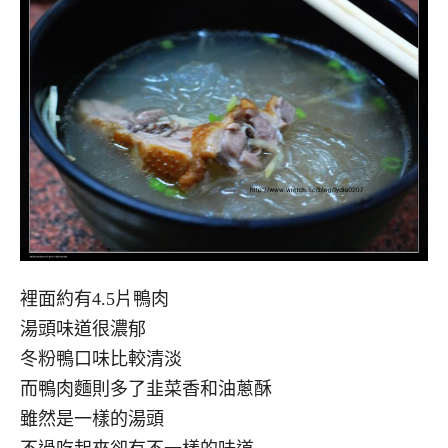
裡面約有4.5片鴨肉
湯頭味道很濃郁
冬粉鴨口味比較清淡
而鴨肉麵則多了韭菜香和油蔥酥
雖然是一樣的湯頭