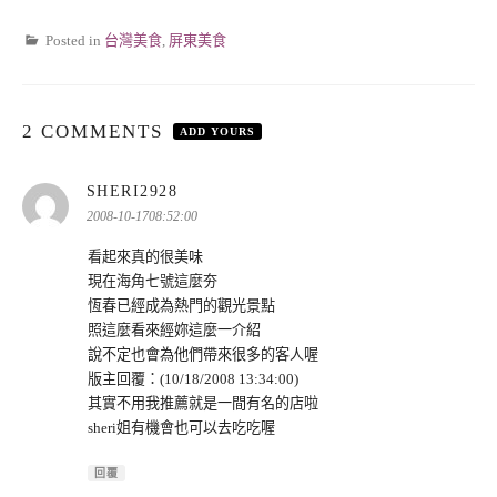
Posted in
台灣美食
,
屏東美食
2 COMMENTS
ADD YOURS
表
SHERI2928
示:
2008-10-1708:52:00
看起來真的很美味
現在海角七號這麼夯
恆春已經成為熱門的觀光景點
照這麼看來經妳這麼一介紹
說不定也會為他們帶來很多的客人喔
版主回覆：(10/18/2008 13:34:00)
其實不用我推薦就是一間有名的店啦
sheri姐有機會也可以去吃吃喔
回覆