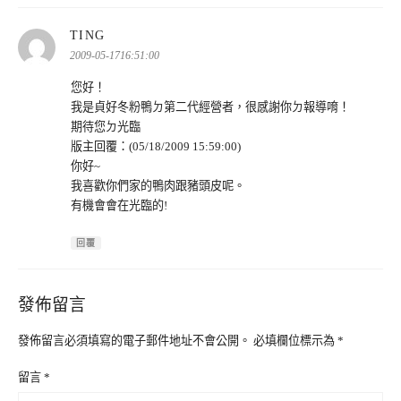
表
TING
示:
2009-05-1716:51:00
您好！
我是貞好冬粉鴨ㄉ第二代經營者，很感謝你ㄉ報導唷！
期待您ㄉ光臨
版主回覆：(05/18/2009 15:59:00)
你好~
我喜歡你們家的鴨肉跟豬頭皮呢。
有機會會在光臨的!
回覆
發佈留言
發佈留言必須填寫的電子郵件地址不會公開。
必填欄位標示為
*
留言
*