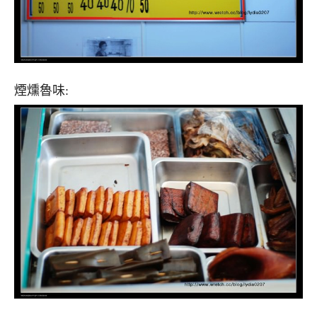
煙燻魯味: