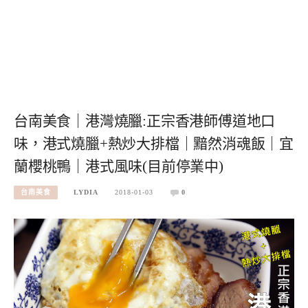
台南美食｜港灣燒臘:正宗香港師傅道地口
味，港式燒臘+熱炒大排檔｜黯然消魂飯｜宜
蘭櫻桃鴨｜港式風味(目前停業中)
台南美食
LYDIA
2018-01-03
0