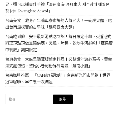
足，還可以採買伴手禮「濟州廣海 涯月本店 제주광해 애월본
점 Jeju Gwanghae Aewol」
台南美食｜藏身百年鴨母寮市場的人氣老店！一碗炭火麵，吃
出台南最樸實的古早味「鴨母寮炭火麵」
台南吃到飽｜安平最新港點吃到飽！每日限定十組，55道港式
料理現點現做無限供應，叉燒、烤鴨、乾炒牛河必吃!「亞果薈
中餐廳」期間限定
台東美食｜太麻里隱藏版越南料理！必點爆汁溏心蛋捲、黃金
法式麵包蝦，整尾小卷河粉鮮到驚豔「越南小廚」
台南咖啡推薦｜「CAFE!N 硬咖啡」台南新光門市開箱！世界
冠軍咖啡、早午餐一次滿足
搜
尋
關
鍵