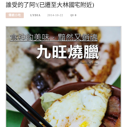
誰受的了阿!(已遷至大林國宅附近)
傳統小吃
LYDIA
2014-10-22
0