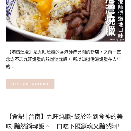
【港灣燒臘】是九旺燒臘的香港師傅另開的新店，之前一直
念念不忘九旺燒臘的黯然消魂飯， 所以知道港灣燒臘在去年
的…
CONTINUE READING
【食記│台南】九旺燒臘~終於吃到食神的美
味-黯然銷魂飯。一口吃下既銷魂又黯然阿!