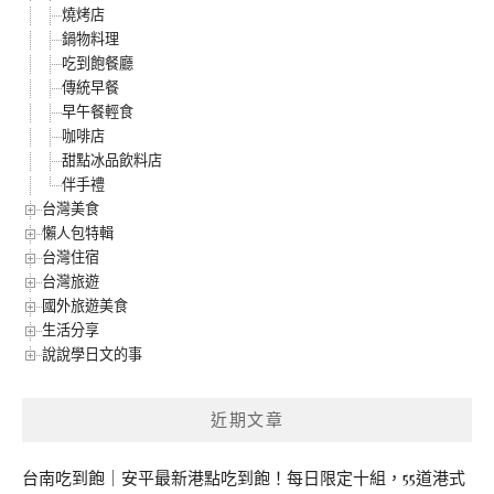
燒烤店
鍋物料理
吃到飽餐廳
傳統早餐
早午餐輕食
咖啡店
甜點冰品飲料店
伴手禮
台灣美食
懶人包特輯
台灣住宿
台灣旅遊
國外旅遊美食
生活分享
說說學日文的事
近期文章
台南吃到飽｜安平最新港點吃到飽！每日限定十組，55道港式