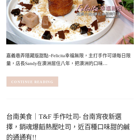
嘉義巷弄隱藏版甜點~Felicita幸福無限，主打手作可頌每日限
量，店長Sandy在澳洲居住八年，把澳洲的口味…
CONTINUE READING
台南美食｜T&F 手作吐司- 台南宵夜新選
擇，銷魂爆饀熱壓吐司，近百種口味甜的鹹
的通通有!!