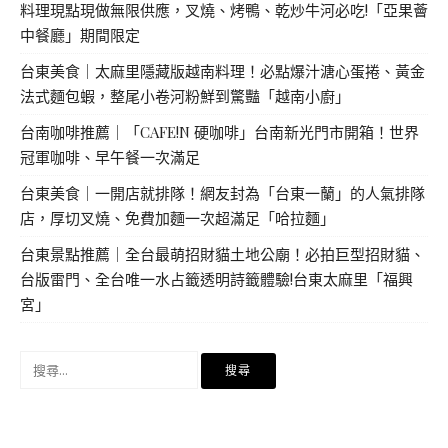
料理現點現做無限供應，叉燒、烤鴨、乾炒牛河必吃!「亞果薈
中餐廳」期間限定
台東美食｜太麻里隱藏版越南料理！必點爆汁溏心蛋捲、黃金
法式麵包蝦，整尾小卷河粉鮮到驚豔「越南小廚」
台南咖啡推薦｜「CAFE!N 硬咖啡」台南新光門市開箱！世界
冠軍咖啡、早午餐一次滿足
台東美食｜一開店就排隊！網友封為「台東一蘭」的人氣排隊
店，厚切叉燒、免費加麵一次超滿足「哈拉麵」
台東景點推薦｜全台最萌招財貓土地公廟！必拍巨型招財貓、
台版雷門、全台唯一水占籤透明詩籤體驗!台東太麻里「福興
宮」
搜
尋
關
鍵