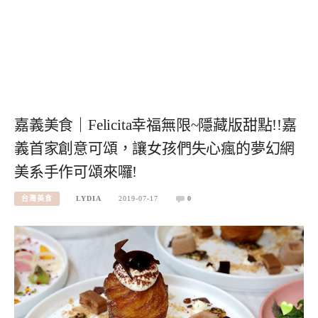
嘉義美食｜Felicita幸福無限~隱藏版甜點!!嘉
義首家創意可頌，讓女孩們失心瘋的夢幻網
美系手作可頌來囉!
台灣美食
LYDIA
2019-07-17
0