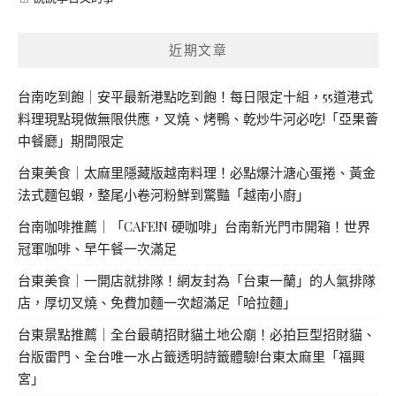
近期文章
台南吃到飽｜安平最新港點吃到飽！每日限定十組，55道港式
料理現點現做無限供應，叉燒、烤鴨、乾炒牛河必吃!「亞果薈
中餐廳」期間限定
台東美食｜太麻里隱藏版越南料理！必點爆汁溏心蛋捲、黃金
法式麵包蝦，整尾小卷河粉鮮到驚豔「越南小廚」
台南咖啡推薦｜「CAFE!N 硬咖啡」台南新光門市開箱！世界
冠軍咖啡、早午餐一次滿足
台東美食｜一開店就排隊！網友封為「台東一蘭」的人氣排隊
店，厚切叉燒、免費加麵一次超滿足「哈拉麵」
台東景點推薦｜全台最萌招財貓土地公廟！必拍巨型招財貓、
台版雷門、全台唯一水占籤透明詩籤體驗!台東太麻里「福興
宮」