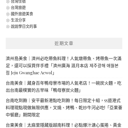
台灣住宿
台灣旅遊
國外旅遊美食
生活分享
說說學日文的事
近期文章
濟州島美食｜濟州必吃帶魚料理！人氣燉帶魚、烤帶魚一次滿
足，還可以採買伴手禮「濟州廣海 涯月本店 제주광해 애월본
점 Jeju Gwanghae Aewol」
台南美食｜藏身百年鴨母寮市場的人氣老店！一碗炭火麵，吃
出台南最樸實的古早味「鴨母寮炭火麵」
台南吃到飽｜安平最新港點吃到飽！每日限定十組，55道港式
料理現點現做無限供應，叉燒、烤鴨、乾炒牛河必吃!「亞果薈
中餐廳」期間限定
台東美食｜太麻里隱藏版越南料理！必點爆汁溏心蛋捲、黃金