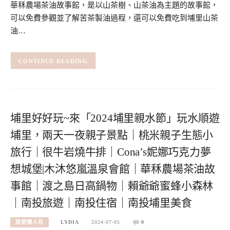
華秝農場茶油故事館，是以山茶樹、山茶油為主題的故事館，
可以免費參觀並了解苦茶製油過程，還可以免費吃到埔里山茶
油…
CONTINUE READING
埔里好好玩~來「2024埔里親水節」玩水順遊
埔里，兩天一夜親子景點｜桃米親子生態小
旅行｜很牛岩燒牛排｜Cona’s妮娜巧克力夢
想城堡|木沐悠嵐溫泉會館｜華秝農場茶油故
事館｜渡之島日高鍋物｜賴爺爺蜜蜂小森林
｜南投旅遊｜南投住宿｜南投埔里美食
旅遊懶人包
LYDIA
2024-07-05
0