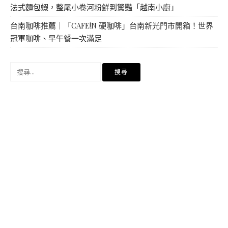
法式麵包蝦，整尾小卷河粉鮮到驚豔「越南小廚」
台南咖啡推薦｜「CAFE!N 硬咖啡」台南新光門市開箱！世界
冠軍咖啡、早午餐一次滿足
搜
尋
關
鍵
字: