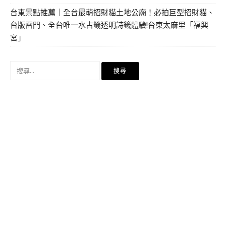
台東景點推薦｜全台最萌招財貓土地公廟！必拍巨型招財貓、
台版雷門、全台唯一水占籤透明詩籤體驗!台東太麻里「福興
宮」
搜
尋
關
鍵
字: