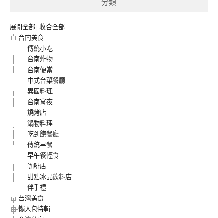
分類
展開全部
|
收合全部
台南美食
傳統小吃
台南炸物
台南便當
中式台菜餐廳
異國料理
台南宵夜
燒烤店
鍋物料理
吃到飽餐廳
傳統早餐
早午餐輕食
咖啡店
甜點冰品飲料店
伴手禮
台灣美食
懶人包特輯