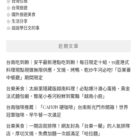
台灣住宿
台灣旅遊
國外旅遊美食
生活分享
說說學日文的事
近期文章
台南吃到飽｜安平最新港點吃到飽！每日限定十組，55道港式
料理現點現做無限供應，叉燒、烤鴨、乾炒牛河必吃!「亞果薈
中餐廳」期間限定
台東美食｜太麻里隱藏版越南料理！必點爆汁溏心蛋捲、黃金
法式麵包蝦，整尾小卷河粉鮮到驚豔「越南小廚」
台南咖啡推薦｜「CAFE!N 硬咖啡」台南新光門市開箱！世界
冠軍咖啡、早午餐一次滿足
台東美食｜一開店就排隊！網友封為「台東一蘭」的人氣排隊
店，厚切叉燒、免費加麵一次超滿足「哈拉麵」