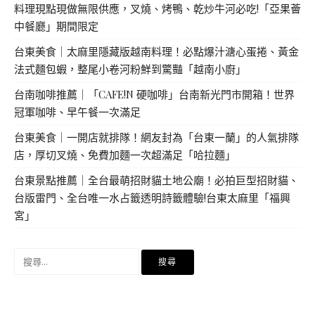
料理現點現做無限供應，叉燒、烤鴨、乾炒牛河必吃!「亞果薈
中餐廳」期間限定
台東美食｜太麻里隱藏版越南料理！必點爆汁溏心蛋捲、黃金
法式麵包蝦，整尾小卷河粉鮮到驚豔「越南小廚」
台南咖啡推薦｜「CAFE!N 硬咖啡」台南新光門市開箱！世界
冠軍咖啡、早午餐一次滿足
台東美食｜一開店就排隊！網友封為「台東一蘭」的人氣排隊
店，厚切叉燒、免費加麵一次超滿足「哈拉麵」
台東景點推薦｜全台最萌招財貓土地公廟！必拍巨型招財貓、
台版雷門、全台唯一水占籤透明詩籤體驗!台東太麻里「福興
宮」
搜
尋
關
鍵