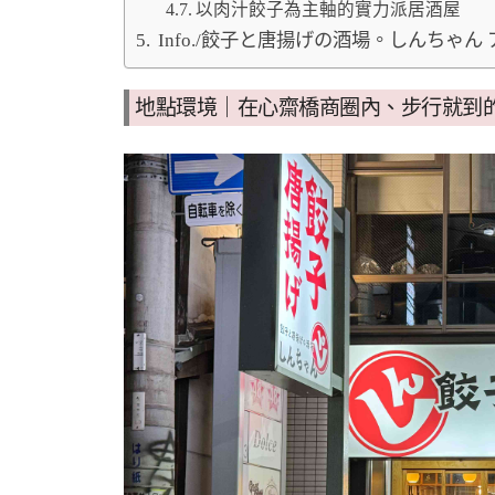
以肉汁餃子為主軸的實力派居酒屋
Info./餃子と唐揚げの酒場。しんちゃん
地點環境｜在心齋橋商圈內、步行就到