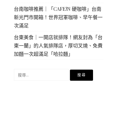
台南咖啡推薦｜「CAFE!N 硬咖啡」台南
新光門市開箱！世界冠軍咖啡、早午餐一
次滿足
台東美食｜一開店就排隊！網友封為「台
東一蘭」的人氣排隊店，厚切叉燒、免費
加麵一次超滿足「哈拉麵」
搜
尋
關
鍵
字: