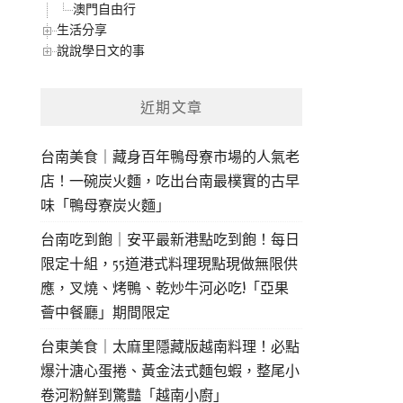
澳門自由行
生活分享
說說學日文的事
近期文章
台南美食｜藏身百年鴨母寮市場的人氣老
店！一碗炭火麵，吃出台南最樸實的古早
味「鴨母寮炭火麵」
台南吃到飽｜安平最新港點吃到飽！每日
限定十組，55道港式料理現點現做無限供
應，叉燒、烤鴨、乾炒牛河必吃!「亞果
薈中餐廳」期間限定
台東美食｜太麻里隱藏版越南料理！必點
爆汁溏心蛋捲、黃金法式麵包蝦，整尾小
卷河粉鮮到驚豔「越南小廚」