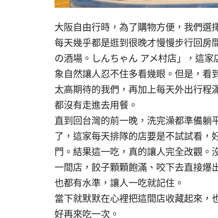
大阪自由行時，為了購物方便，我們選擇入
每天幾乎都是逛到很晚才慢慢步行回房間
の酒場。しんちゃん アメ村店」，這家
象自然讓人忍不住多看幾眼。但是，看
太高期待的我們，再加上每天外出行程
都沒有走進去用餐。
直到回台灣的前一晚，洗完澡都準備躺
了，這家每天排隊的店要是不試試看，
門。結果這一吃，真的讓人完全改觀。
一間店，餃子顆顆飽滿、咬下去直接爆
也都有水準，讓人一吃就記住。
當下就默默在心裡把這間店收藏起來，
好再來吃一次。