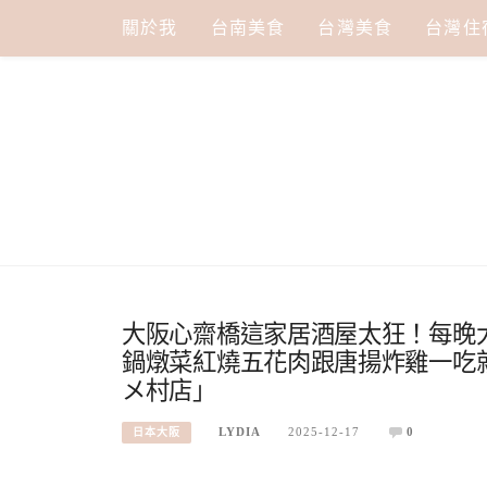
Skip
關於我
台南美食
台灣美食
台灣住
to
content
大阪心齋橋這家居酒屋太狂！每晚
鍋燉菜紅燒五花肉跟唐揚炸雞一吃就
メ村店」
LYDIA
2025-12-17
0
日本大阪