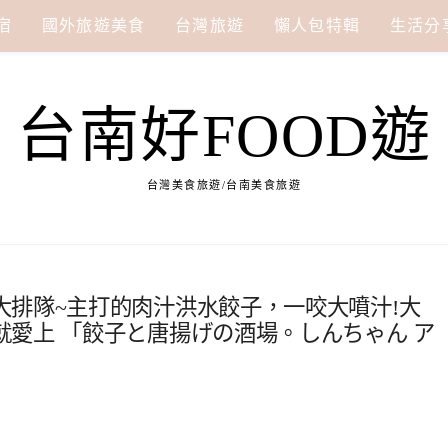
宿
國外旅遊美食
台灣旅遊
懶人包特輯
生活分
台南好FOOD遊
台灣美食旅遊/台南美食旅遊
大排隊~主打的肉汁洪水餃子，一咬大噴汁!大
愛上 「餃子と唐揚げの酒場。しんちゃん ア