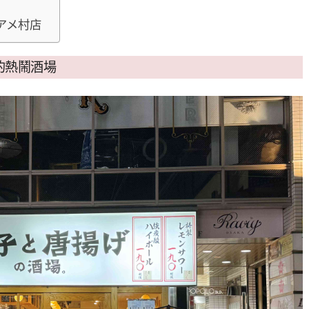
 アメ村店
的熱鬧酒場