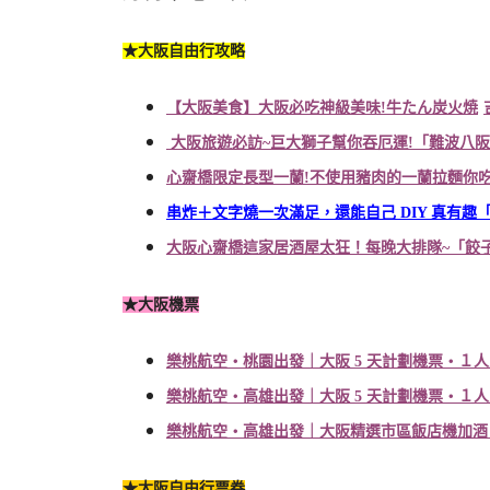
★大阪自由行攻略
【大阪美食】大阪必吃神級美味
!
牛
たん炭火焼
大阪旅遊必訪
~
巨大獅子幫你吞厄運
!
「難波八阪
心齋橋限定長型一蘭
!
不使用豬肉的一蘭拉麵你
串炸＋文字燒一次滿足，還能自己
DIY
真有趣
大阪心齋橋這家居酒屋太狂！每晚大排隊
~
「餃
★大阪機票
樂桃航空
・桃園出發｜大阪
5
天計劃機票
・１人
樂桃航空
・高雄出發｜大阪
5
天計劃機票
・１人
樂桃航空
・高雄出發｜大阪精選市區飯店機加酒
★大阪自由行票券