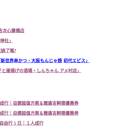
吉次心齋橋店
神社」
吃過了嗎
?
「新世界串
かつ・大阪もんじゃ焼
初代
エビス」
子
と唐揚げの酒場。しんちゃん
アメ村店」
成行｜自選超
值方案＆贈唐吉軻德優惠券
成行｜自選超
值方案＆贈唐吉軻德優惠券
自由行
5
日
｜１人成行