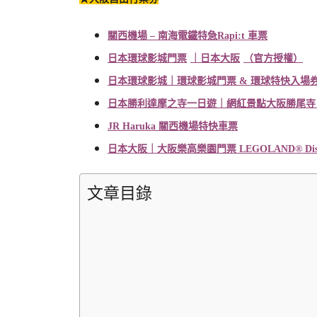
關西機場
–
南海電鐵特急
Rapi:t
車票
日本環球影城門票
｜日本大阪
（官方授權）
日本環球影城
｜環球影城門票
&
環球特快入場
日本勝利達摩之寺一日遊
｜網紅景點大阪勝尾寺
JR Haruka
關西機場特快車票
日本大阪
｜大阪樂高樂園門票
LEGOLAND® Disco
文章目錄