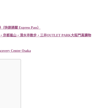
券（快速通關
Express Pass
）
・京都嵐山・清水寺散步・三井
OUTLET PARK
大阪門真購物
very Center Osaka