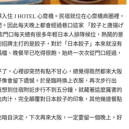
住 J HOTEL 心齋橋。民宿就位在心齋橋商圈裡，
。因此每天晚上都會經過巷口這家 「餃子と唐揚げ
店門口每天總有很多年輕日本人排隊候位，熱鬧的景
到招牌主打的是餃子，對於「日本餃子」本來就沒有
滿檔、晚餐早已吃得很飽，始終一次次從門口經過，
平了，心裡卻突然有點不甘心，總覺得既然都來大阪
好像會留下遺憾。於是臨時換上衣服，再次步行出
沒想到住宿附近步行不到五分鐘，就藏著這麼厲害的
出肉汁，完全顛覆對日本餃子的印象，其他幾道餐點
也暗自決定，下次再來大阪，一定要留一個晚上，好