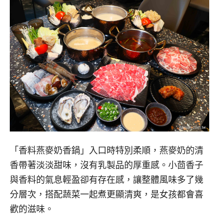
「香料燕麥奶香鍋」入口時特別柔順，燕麥奶的清
香帶著淡淡甜味，沒有乳製品的厚重感。小茴香子
與香料的氣息輕盈卻有存在感，讓整體風味多了幾
分層次，搭配蔬菜一起煮更顯清爽，是女孩都會喜
歡的滋味。