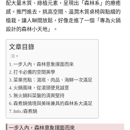
配大量木質、綠植元素，呈現出「森林系」的療癒
感。推門進去，挑高空間、溫潤木質桌椅與點綴的
植栽，讓人瞬間放鬆，好像走進了一個「專為火鍋
設計的森林小天地」。
文章目錄
一步入內，森林意象撲面而來
打卡必備的空間美學
菜單亮點：湯底、肉品、海鮮一次滿足
火鍋風味，從湯頭便見誠意
無火鍋料菜盤的清爽堅持
森煮鍋情境與美味兼具的森林系大滿足
Info./森煮鍋
一步入內，森林意象撲面而來