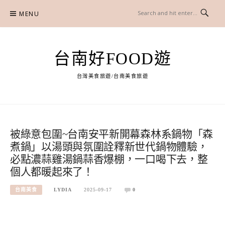
Skip
MENU
to
content
台南好FOOD遊
台灣美食旅遊/台南美食旅遊
被綠意包圍~台南安平新開幕森林系鍋物「森
煮鍋」以湯頭與氛圍詮釋新世代鍋物體驗，
必點濃蒜雞湯鍋蒜香爆棚，一口喝下去，整
個人都暖起來了！
台南美食
LYDIA
2025-09-17
0