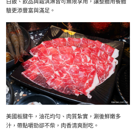
白飯、飲品與霜淇淋皆可無限享用，讓整體用餐體
驗更添豐富與滿足。
美國板腱牛，油花均勻、肉質紮實，涮後鮮嫩多
汁，帶點嚼勁卻不柴，肉香清爽耐吃。