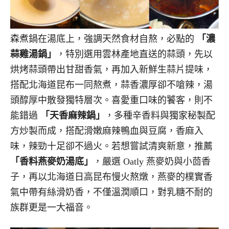
森煮鍋在湯底上，強調天然食材自熬，必點的
「濃
蒜雞湯鍋」
，特別選用雲林產地直送的蒜頭，先以
烘烤蒜頭帶出甘甜香氣，再加入新鮮生蒜片提味，
搭配北海道昆布一同熬煮，蒜香濃厚卻不嗆辣，湯
頭醇厚中散發獨特層次。喜愛重口味的饕客，則不
能錯過
「天香麻辣鍋」
，多種辛香料與獨家秘製配
方炒製而成，搭配滑嫩麻辣鴨血與豆腐，香麻入
味，辣勁十足卻不過火。若想嘗試清爽新意，推薦
「香料燕麥奶湯底」
，嚴選 Oatly 燕麥奶與小茴香
子，再以北海道日高昆布慢火熬燉，燕麥的樸實香
氣中帶有絲滑奶香，不僅溫潤順口，對乳糖不耐的
族群更是一大福音。