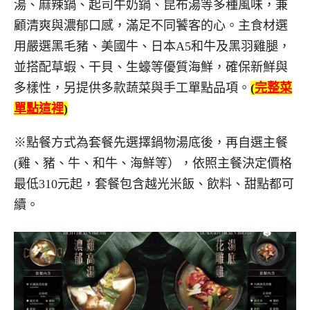
湯、麻辣鍋、起司牛奶鍋、昆布湯等多種風味，兼
顧清爽與濃郁口感，滿足不同饕客的心。主食材選
用嚴選黑毛豬、美國牛、日本A5和牛及黑羽雞腿，
並搭配草蝦、干貝、生蠔等優質海鮮，確保新鮮與
多樣性，另提供多款蔬菜與手工單點品項。
(
完整菜
單點這裡
)
※點餐方式為套餐先選擇鍋物湯底後，再自選主餐
(雞、豬、牛、和牛、海鮮等），依照主餐決定價格
最低310元起，套餐包含越光米飯、飲料、甜點都可
續。