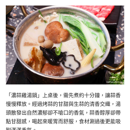
「濃蒜雞湯鍋」上桌後，需先煮約十分鐘，讓蒜香
慢慢釋放。經過烤蒜的甘甜與生蒜的清香交織，湯
頭散發出自然濃郁卻不嗆口的香氣，蒜香醇厚卻帶
點甘甜感，喝起來暖胃而舒服，食材涮過後更能吸