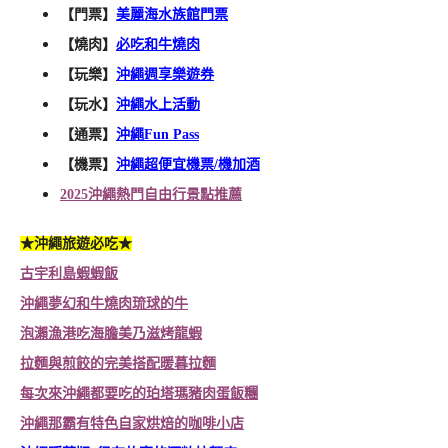
【門票】
美麗海水族館門票
【燒肉】
必吃和牛燒肉
【玩樂】
沖繩週享樂遊券
【玩水】
沖繩水上活動
【通票】
沖繩Fun Pass
【機票】
沖繩超便宜機票/機加酒
2025
沖繩熱門自由行景點推薦
★沖繩旅遊必吃★
古宇利島蝦蝦飯
沖繩夢幻和牛燒肉琉球的牛
泡瀨漁港吃海膽美乃滋烤龍蝦
拉麵與煎餃的完美搭配暖暮拉麵
每次來沖繩都要吃的珀塔瑪豬肉蛋飯糰
沖繩那霸有特色自家烘焙的咖啡小店