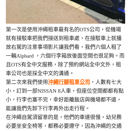
第一次是使用沖繩租車最有名的OTS公司，從機場
就有接駁車把我們接送到租車處，在接駁車上就播
放右駕的注意事項影片讓我們看，我們六個人租了
一輛Alphard ，六個行李箱放後面空間也很足夠。而
且OTS有全中文服務，除了預約網站全中文外，租
車公司也是採全中文的溝通。
第二次來我們使用
沖繩行腳租車公司
，人數有七大
小，訂到一部NISSAN 8人車，但座位空間都都有點
小，行李也塞不完，幸好距離飯店與機場都不遠，
能讓我們先卸下行李再外出走行程。
在沖繩自駕須留意的是，他們的車速很慢，幼兒務
必要坐安全椅等，都務必要遵守，因為沖繩的交通