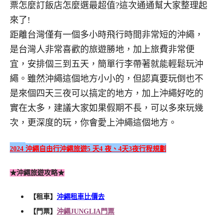
票怎麼訂飯店怎麼選最超值?這次通通幫大家整理起
來了!
距離台灣僅有一個多小時飛行時間非常短的沖繩，
是台灣人非常喜歡的旅遊勝地，加上旅費非常便
宜，安排個三到五天，簡單行李帶著就能輕鬆玩沖
繩。雖然沖繩這個地方小小的，但認真要玩倒也不
是來個四天三夜可以搞定的地方，加上沖繩好吃的
實在太多，建議大家如果假期不長，可以多來玩幾
次，更深度的玩，你會愛上沖繩這個地方。
2024
沖繩自由行沖繩旅遊
5
天
4
夜、
4
天
3
夜行程規劃
★沖繩旅遊攻略★
【租車】
沖繩租車比價去
【門票】
沖繩JUNGLIA門票