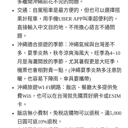
多離開沖繩前花不完的問題。
交通：自駕租車是最方便的，但也可以選擇搭
乘計程車，用手機UBER APP叫車超便利的，
直接輸入中文目的地，不用擔心語言不通問
題。
沖繩適合旅遊的季節：沖繩氣候與台灣差不
多，夏季炎熱，秋冬涼爽海風大，旺季為4~10
月是海灘開放的季節，尤其暑假更是大旺季，
機票也會相對貴一點。(沖繩夏季炎熱多注意防
曬，也容易下陣雨，傘具要攜帶)
沖繩旅遊WI-FI網路：飯店、餐廳大多提供免
費Wifi，也可以在台灣就先購買好網卡或ESIM
卡。
飯店無小費制，免稅店購物可以退稅，滿5,000
日圓可返10%退稅。