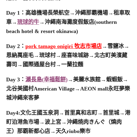
Day 1：高雄機場長榮航空→沖繩那霸機場→租車取
車→
琉球的牛
→沖繩南海灘度假飯店(southern
beach hotel & resort okinawa)
Day 2：
pork tamago onigiri
牧志市場店
→雪鹽冰→
恩納萬座毛→琉球村→座喜味城跡→北古町美濱藏
壽司→國際通屋台村→一蘭拉麵
Day 3：
瀨長島
(
幸福鬆餅
)
→美麗水族館→蝦蝦飯→
北谷美國村American Village→AEON mall永旺夢樂
城沖繩來客夢
Day4:文化王國玉泉洞→首里真和志町→首里城→港
町泊港魚市場→波上宮→沖繩焼肉きんぐ（燒肉
王）那覇新都心店→天久riubo樂市