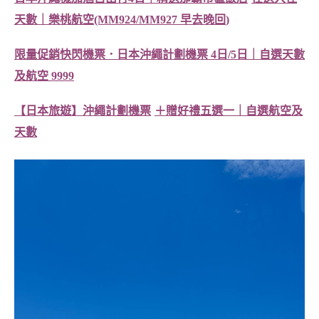
天數｜樂桃航空
(MM924/MM927
早去晚回
)
限量促銷快閃機票．日本沖繩計劃機票
4
日
/5
日｜自選天數
及航空
9999
【日本旅遊】沖繩計劃機票
＋贈好禮五選一｜自選航空及
天數