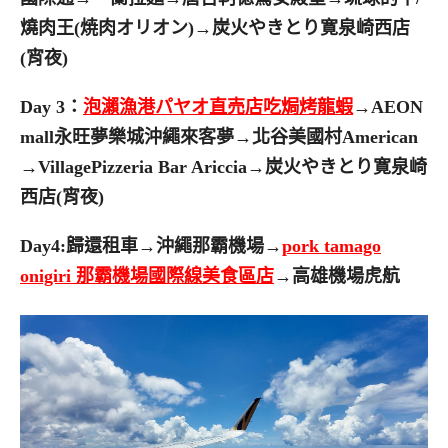
燒肉王(焼肉オリオン)→炭火やきとり寛泉崎西店
(宵夜)
Day 3：
泡瀨漁港パヤオ直売店吃焗烤龍蝦
→AEON
mall永旺夢樂城沖繩來客夢→北谷美國村American
→VillagePizzeria Bar Ariccia→炭火やきとり寛泉崎
西店(宵夜)
Day4:歸還租車→沖繩那霸機場→
pork tamago
onigiri
那霸機場國際線美食區店
→高雄機場虎航