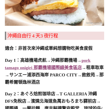
沖繩自由行
4
天
3
夜行程
適合：非首次來沖繩或單純想購物吃美食度假
Day 1：高雄機場虎航→沖繩那霸機場→
pork
tamago onigiri
那霸機場國際線美食區店
→租車取車
→サンエー浦添西海岸 PARCO CITY→敘敘苑→那
霸希爾頓逸林酒店
Day 2：あぐろ焙煎珈琲店→T GALLERIA 沖繩
DFS免稅店→濱燒北海道魚萬おもろまち驛前店→
國際通→一蘭拉麵→唐吉軻德驚安殿堂→琉球的牛/