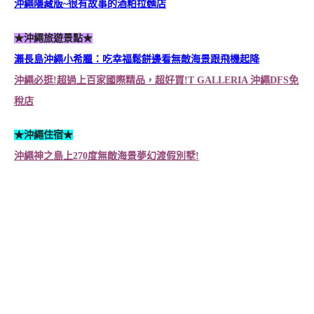
沖繩隱藏版~很有故事的酒粕拉麵店
★沖繩旅遊景點★
瀨長島沖繩小希臘：吃幸福鬆餅邊看無敵海景跟飛機起降
沖繩必逛
!
超過上百家國際精品，超好買
!T GALLERIA
沖繩
DFS
免
稅店
★沖繩住宿★
沖繩神之島上270度無敵海景夢幻渡假別墅!