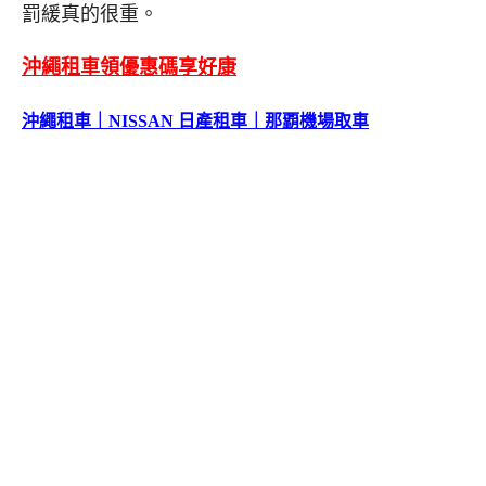
罰緩真的很重。
沖繩租車領優惠碼享好康
沖繩租車｜
NISSAN
日產租車｜那覇機場取車