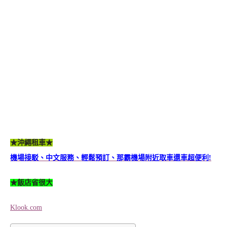
★沖繩租車★
機場接駁、中文服務、輕鬆預訂、那霸機場附近取車還車超便利!
★飯店省很大
Klook.com