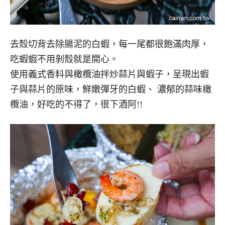
去殼切背去除腸泥的白蝦，每一尾都很飽滿肉厚，
吃蝦蝦不用剝殼就是開心。
使用義式香料與橄欖油拌炒蒜片與蝦子，呈現出蝦
子與蒜片的原味，鮮嫩彈牙的白蝦、 濃郁的蒜味橄
欖油，好吃的不得了，很下酒阿!!