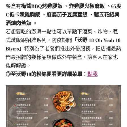
餐盒有
梅醬BBQ烤雞腿飯 、炸雞腿鬼椒麻飯 、65度
C低卡嫩雞胸飯 、麻婆茄子豆腐蓋飯 、豬五花紹興
酒燒肉蓋飯
。
若想要吃的澎湃一點也可以單點下酒菜、炸物、義
式燉飯跟招牌系列，防疫期間
「沃野 18 Oh Yeah 18
Bistro」
特別為了老饕們推出外帶服務，把店裡最熱
門最招牌的幾樣品項做成外帶餐盒，讓客人在家也
能解解饞。
◎至沃野18的粉絲團看更詳細菜單：
點我