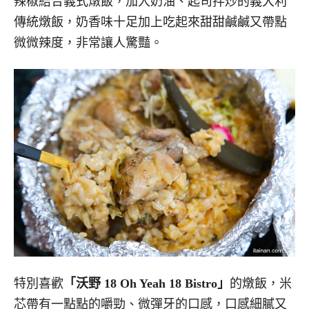
辣椒結合義式燉飯，加入奶油、起司拌炒的義大利
傳統燉飯，奶香味十足加上吃起來甜甜鹹鹹又帶點
微微辣度，非常讓人驚豔。
特別喜歡
「沃野 18 Oh Yeah 18 Bistro」
的燉飯，米
芯帶有一點點的嚼勁、微彈牙的口感，口感​細膩又