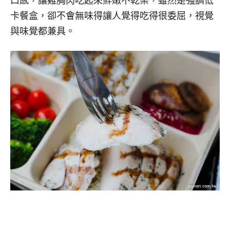
口感，讓雞胸肉吃起來鮮嫩不乾柴，雖然是強調低
卡餐盒，卻不會無味得讓人覺得吃得很委屈，視覺
與味覺都兼具。