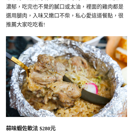
濃郁，吃完也不覺的膩口或太油，裡面的雞肉都是
選用腿肉，入味又嫩口不柴，私心愛這道餐點，很
推薦大家吃吃看!
蒜味蝦佐軟法 $280元