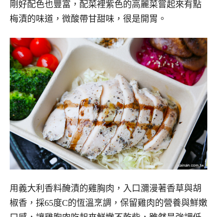
剛好配色也豐富，配菜裡紫色的高麗菜嘗起來有點
梅漬的味道，微酸帶甘甜味，很是開胃。
用義大利香料醃漬的雞胸肉，入口瀰漫著香草與胡
椒香，採65度C的恆溫烹調，保留雞肉的營養與鮮嫩