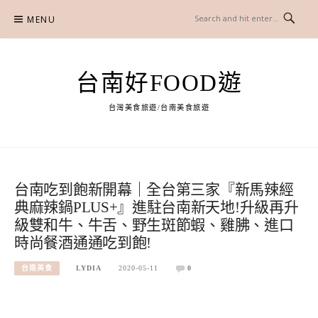
Skip
MENU
to
content
台南好FOOD遊
台灣美食旅遊/台南美食旅遊
台南吃到飽新開幕｜全台第三家『新馬辣經
典麻辣鍋PLUS+』進駐台南新天地!升級再升
級雙和牛、牛舌、野生斑節蝦、雞胇、進口
時尚餐酒通通吃到飽!
台南美食
LYDIA
2020-05-11
0