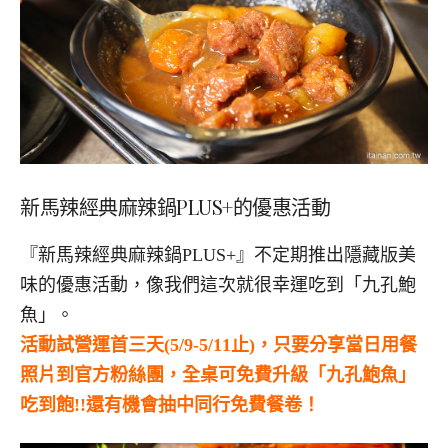
新馬辣經典麻辣鍋PLUS+的優惠活動
『新馬辣經典麻辣鍋PLUS+』不定期推出隱藏版美
味的優惠活動，像我們這次就很幸運吃到「九孔鮑
魚」。
活動試營運首三天(5/9-5/11止)，只要分享當日用餐
照片到官方粉絲團，全桌可免費升級「九孔鮑魚」
吃到飽!!還有機會抽中同行免費餐卷！