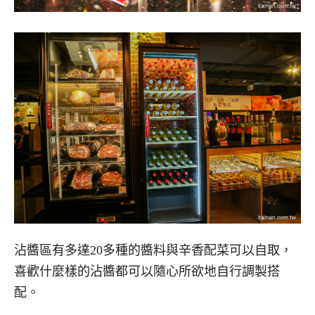
沾醬區有多達20多種的醬料與辛香配菜可以自取，
喜歡什麼樣的沾醬都可以隨心所欲地自行調製搭
配。