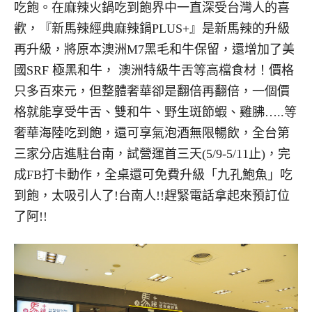
吃飽。在麻辣火鍋吃到飽界中一直深受台灣人的喜
歡，『新馬辣經典麻辣鍋PLUS+』是新馬辣的升級
再升級，將原本澳洲M7黑毛和牛保留，還增加了美
國SRF 極黑和牛， 澳洲特級牛舌等高檔食材！價格
只多百來元，但整體奢華卻是翻倍再翻倍，一個價
格就能享受牛舌、雙和牛、野生斑節蝦、雞胇…..等
奢華海陸吃到飽，還可享氣泡酒無限暢飲，全台第
三家分店進駐台南，試營運首三天(5/9-5/11止)，完
成FB打卡動作，全桌還可免費升級「九孔鮑魚」吃
到飽，太吸引人了!台南人!!趕緊電話拿起來預訂位
了阿!!