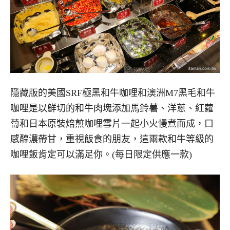
隱藏版的美國SRF極黑和牛咖哩和澳洲M7黑毛和牛
咖哩是以鮮切的和牛肉塊添加馬鈴薯、洋蔥、紅蘿
蔔和日本原裝焙煎咖哩雪片一起小火慢煮而成，口
感醇濃帶甘，重視飯食的朋友，這兩款和牛等級的
咖哩飯肯定可以滿足你。(每日限定供應一款)