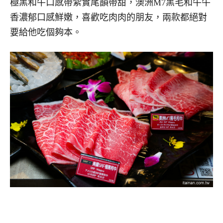
極黑和牛口感帶紮實尾韻帶甜，澳洲M7黑毛和牛牛
香濃郁口感鮮嫩，喜歡吃肉肉的朋友，兩款都絕對
要給他吃個夠本。