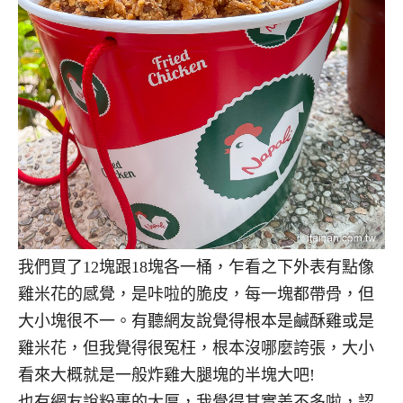
我們買了12塊跟18塊各一桶，乍看之下外表有點像
雞米花的感覺，是咔啦的脆皮，每一塊都帶骨，但
大小塊很不一。有聽網友說覺得根本是鹹酥雞或是
雞米花，但我覺得很冤枉，根本沒哪麼誇張，大小
看來大概就是一般炸雞大腿塊的半塊大吧!
也有網友說粉裹的太厚，我覺得其實差不多啦，認