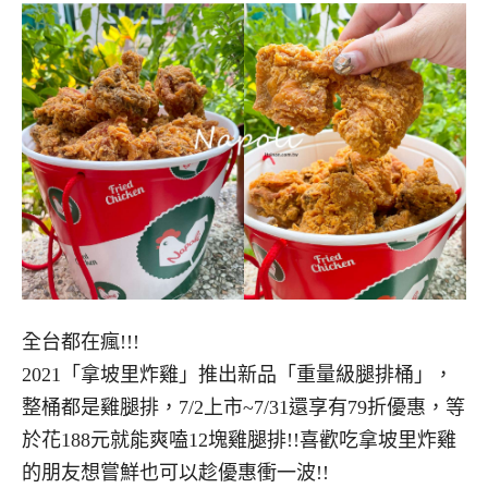
全台都在瘋!!!
2021「拿坡里炸雞」推出新品「重量級腿排桶」，
整桶都是雞腿排，7/2上市~7/31還享有79折優惠，等
於花188元就能爽嗑12塊雞腿排!!喜歡吃拿坡里炸雞
的朋友想嘗鮮也可以趁優惠衝一波!!