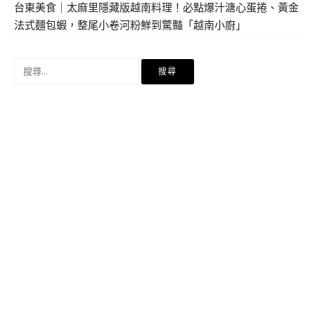
台東美食｜太麻里隱藏版越南料理！必點爆汁溏心蛋捲、黃金
法式麵包蝦，整尾小卷河粉鮮到驚豔「越南小廚」
搜
尋
關
鍵
字: