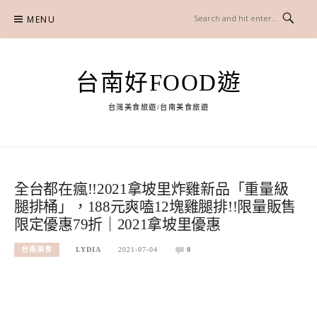
Skip
MENU
to
content
台南好FOOD遊
台灣美食旅遊/台南美食旅遊
全台都在瘋!!2021拿坡里炸雞新品「重量級
腿排桶」，188元爽嗑12塊雞腿排!!限量販售
限定優惠79折｜2021拿坡里優惠
台南美食
LYDIA
2021-07-04
0