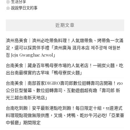
生活分享
說說學日文的事
近期文章
濟州島美食｜濟州必吃帶魚料理！人氣燉帶魚、烤帶魚一次滿
足，還可以採買伴手禮「濟州廣海 涯月本店 제주광해 애월본
점 Jeju Gwanghae Aewol」
台南美食｜藏身百年鴨母寮市場的人氣老店！一碗炭火麵，吃
出台南最樸實的古早味「鴨母寮炭火麵」
台南美食｜南部首家DIGIRO壽司郎數位迴轉壽司店開箱！150
公分巨型螢幕、數位迴轉壽司、互動遊戲超有趣「壽司郎 新
光三越台南新天地店」
台南吃到飽｜安平最新港點吃到飽！每日限定十組，55道港式
料理現點現做無限供應，叉燒、烤鴨、乾炒牛河必吃!「亞果薈
中餐廳」期間限定