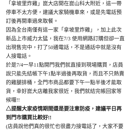
「拿坡里炸雞」崑大店開在崑山科大附近，這一帶
停車不太方便，建議大家騎機車來，或是先電話預
訂後再開車過來取餐。
因為全台南僅有這一家「拿坡里炸雞」，加上此次
新品上市威力太猛，我在7/3 使用網路訂購但卻一直
出現售完中，打了50通電話，不是通話中就是沒有
人接電話。
於是7/4一早11點開門我們就直接到現場購買，店員
說只能先結帳下午1點半過後再取貨，而且不只熱賣
的雞腿排桶，全門市商品都要下午一點半後才能取
貨，幸好崑大店離我家很近，我們就結完帳回家等
候囉!!
△提醒大家疫情期間還是要注意防疫，建議平日再
到門市購買比較好!!
(店員說他們真的很忙也很盡力接電話了，大家不要