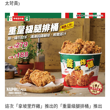
太苛責)
這次「拿坡里炸雞」推出的「重量級腿排桶」推出