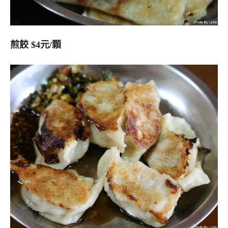
煎餃 $4元/顆