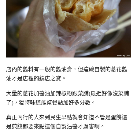
店內的醬料有一般的醬油膏，但這碗自製的蔥花醬
油才是店裡的鎮店之寶。
大量的蔥花加醬油加辣椒粉跟菜脯(最近好像沒菜脯
了)，獨特味道能幫餐點加好多分數。
真正內行的人來到民生早點就會知道不管是蛋餅還
是煎餃都要來點這個自製沾醬才厲害啊。