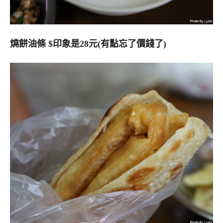
燒餅油條 $印象是28元(有點忘了價錢了)