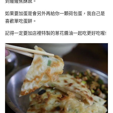
到邊邊焦酥感。
如果要加蛋是會另外再給你一顆荷包蛋，我自己是
喜歡單吃蛋餅。
記得一定要加店裡特製的蔥花醬油一起吃更好吃喔!