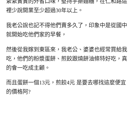
紮紮實實的外省口味，堅持手擀麵糰，在仁和路這
裡少說開業至少超過30年以上。
我老公說也記不得他們賣多久了，印象中是從國中
就開始吃他們家的早餐，
然後從我嫁到東區來，我老公、婆婆也經常買給我
吃，他們的粉漿蛋餅、煎餃跟燒餅油條特好吃，真
的會一吃成主顧。
而且蛋餅一個13元，煎餃4元 是要去哪找這麼便宜
的價格阿?