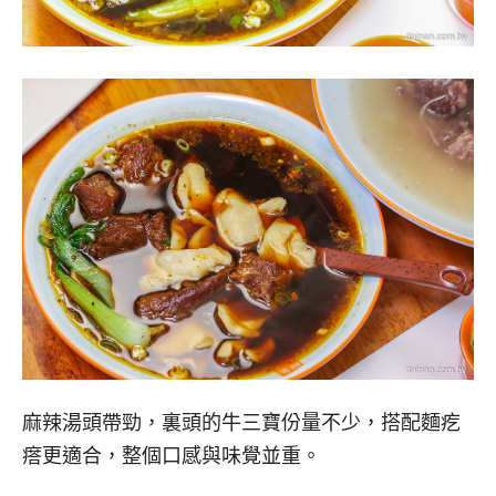
麻辣湯頭帶勁，裏頭的牛三寶份量不少，搭配麵疙
瘩更適合，整個口感與味覺並重。