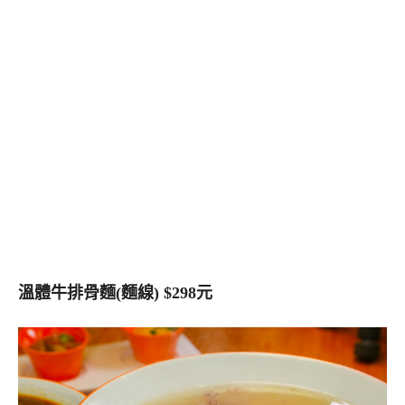
溫體牛排骨麵(麵線) $298元