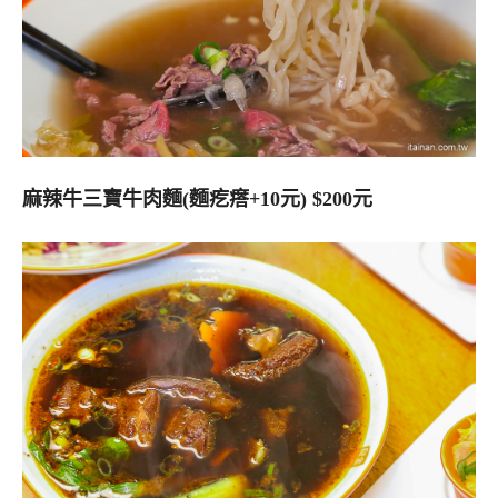
麻辣牛三寶牛肉麵(麵疙瘩+10元) $200元