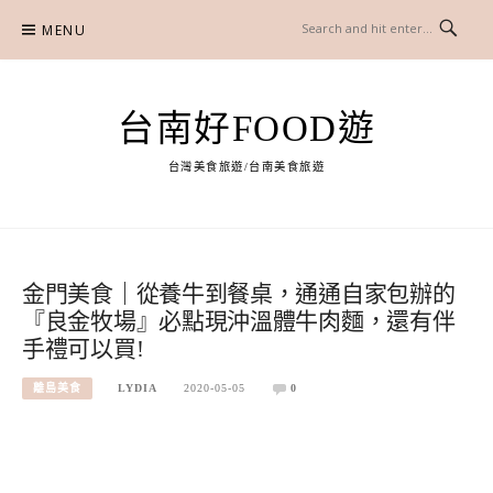
Skip
MENU
to
content
台南好FOOD遊
台灣美食旅遊/台南美食旅遊
金門美食｜從養牛到餐桌，通通自家包辦的
『良金牧場』必點現沖溫體牛肉麵，還有伴
手禮可以買!
離島美食
LYDIA
2020-05-05
0