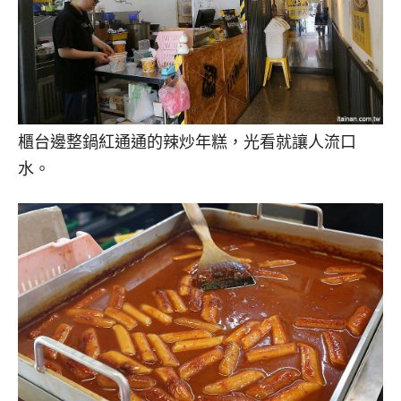
櫃台邊整鍋紅通通的辣炒年糕，光看就讓人流口
水。