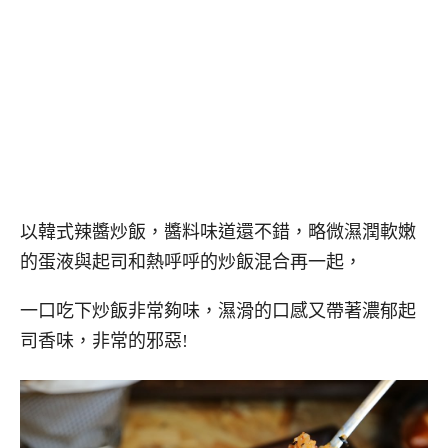
以韓式辣醬炒飯，醬料味道還不錯，略微濕潤軟嫩
的蛋液與起司和熱呼呼的炒飯混合再一起，
一口吃下炒飯非常夠味，濕滑的口感又帶著濃郁起
司香味，非常的邪惡!