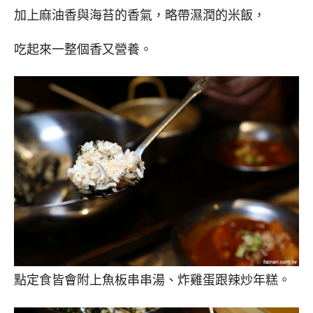
加上麻油香與海苔的香氣，略帶濕潤的米飯，
吃起來一整個香又營養。
點定食皆會附上魚板串串湯、炸雞蛋跟辣炒年糕。