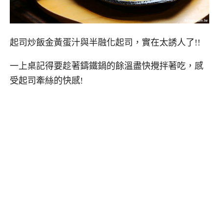
起司炒飯金黃蛋汁與半融化起司，實在太誘人了!!
一上桌記得要趁著鑄鐵鍋的餘溫盡快攪拌著吃，感
受起司牽絲的快感!