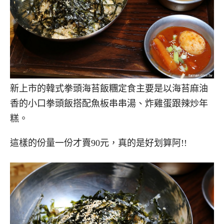
新上市的韓式拳頭海苔飯糰定食主要是以海苔麻油
香的小口拳頭飯搭配魚板串串湯、炸雞蛋跟辣炒年
糕。
這樣的份量一份才賣90元，真的是好划算阿!!