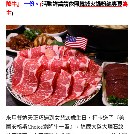
降牛』
一份。
(
活動詳請請依照
韓城火鍋粉絲專頁
為
主
)
來用餐這天正巧遇到女兒20歲生日，打卡送了『美
國安格斯Choice霜降牛一盤』，這麼大盤大理石紋