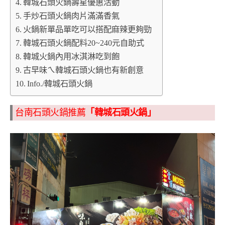
韓城石頭火鍋壽星優惠活動
手炒石頭火鍋肉片滿滿香氣
火鍋新單品單吃可以搭配麻辣更夠勁
韓城石頭火鍋配料20~240元自助式
韓城火鍋內用冰淇淋吃到飽
古早味ㄟ韓城石頭火鍋也有新創意
Info./韓城石頭火鍋
台南石頭火鍋推薦
「韓城石頭火鍋」