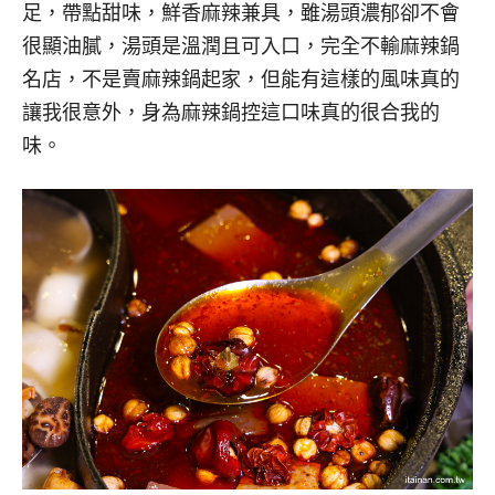
足，帶點甜味，鮮香麻辣兼具，雖湯頭濃郁卻不會
很顯油膩，湯頭是溫潤且可入口，完全不輸麻辣鍋
名店，不是賣麻辣鍋起家，但能有這樣的風味真的
讓我很意外，身為麻辣鍋控這口味真的很合我的
味。