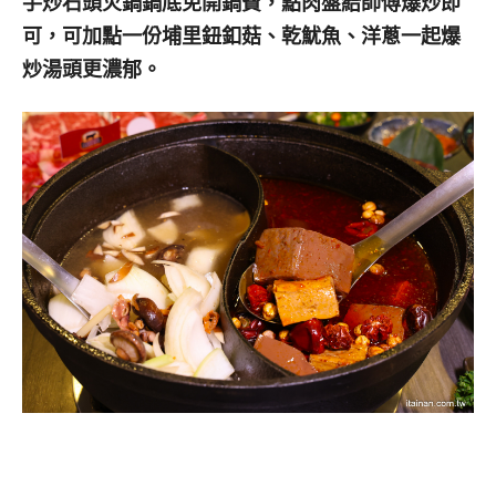
手炒石頭火鍋鍋底免開鍋費，點肉盤給師傅爆炒即
可，可加點一份埔里鈕釦菇、乾魷魚、洋蔥一起爆
炒湯頭更濃郁。