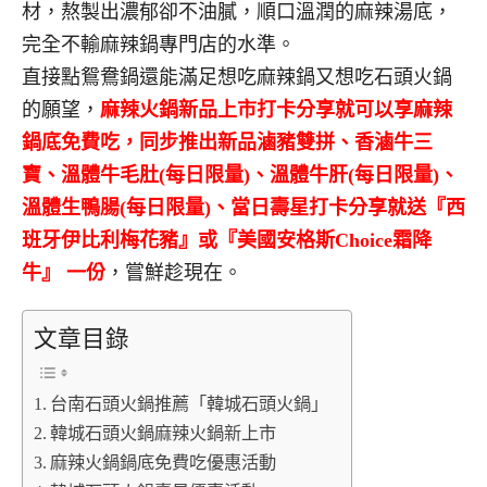
材，熬製出濃郁卻不油膩，順口溫潤的麻辣湯底，
完全不輸麻辣鍋專門店的水準。
直接點鴛鴦鍋還能滿足想吃麻辣鍋又想吃石頭火鍋
的願望，
麻辣火鍋新品上市打卡分享就可以享麻辣
鍋底免費吃，同步推出新品滷豬雙拼、香滷牛三
寶、溫體牛毛肚
(
每日限量
)
、溫體牛肝
(
每日限量
)
、
溫體生鴨腸
(
每日限量
)
、當日壽星打卡分享就送『西
班牙伊比利梅花豬』或『美國安格斯
Choice
霜降
牛』
一份
，嘗鮮趁現在。
文章目錄
台南石頭火鍋推薦「韓城石頭火鍋」
韓城石頭火鍋麻辣火鍋新上市
麻辣火鍋鍋底免費吃優惠活動