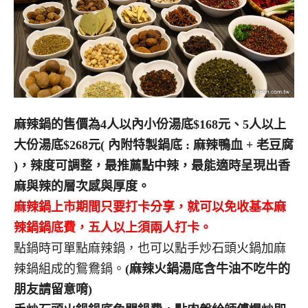
麻辣鍋的售價為4人以內小份湯底$168元、5人以上
大份湯底$268元( 內附特製鍋底 : 麻辣鴨血 + 老豆腐
)，辣度可調整，最推薦點中辣，最能適時呈現出香
麻與辣的層次感與厚度。
麻辣鍋上市期間只要打卡分享，就可以免收基本麻
辣鍋鍋底費，五人以上須兩人打卡。
點鍋時可單點麻辣鍋，也可以點手炒石頭火鍋加麻
辣鍋組成的鴛鴦鍋。
(麻辣火鍋湯底含牛油不吃牛的
朋友請留意唷)