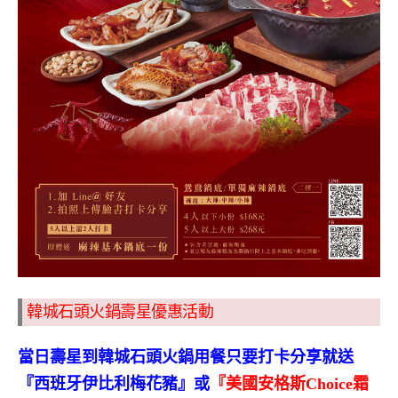
韓城石頭火鍋壽星優惠活動
當日壽星到韓城石頭火鍋用餐只要打卡分享就送
『西班牙伊比利梅花豬』或
『美國安格斯
Choice
霜