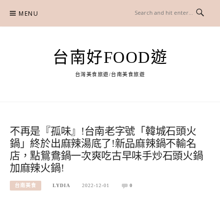
Skip
MENU
to
content
台南好FOOD遊
台灣美食旅遊/台南美食旅遊
不再是『孤味』!台南老字號「韓城石頭火
鍋」終於出麻辣湯底了!新品麻辣鍋不輸名
店，點鴛鴦鍋一次爽吃古早味手炒石頭火鍋
加麻辣火鍋!
台南美食
LYDIA
2022-12-01
0