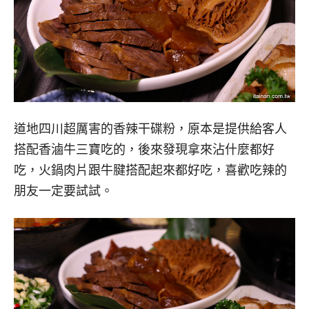
道地四川超厲害的香辣干碟粉，原本是提供給客人
搭配香滷牛三寶吃的，後來發現拿來沾什麼都好
吃，火鍋肉片跟牛腱搭配起來都好吃，喜歡吃辣的
朋友一定要試試。