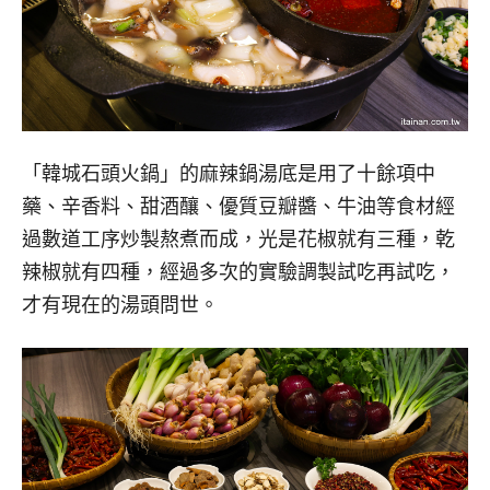
「韓城石頭火鍋」的麻辣鍋湯底是用了十餘項中
藥、辛香料、甜酒釀、優質豆瓣醬、牛油等食材經
過數道工序炒製熬煮而成，光是花椒就有三種，乾
辣椒就有四種，經過多次的實驗調製試吃再試吃，
才有現在的湯頭問世。