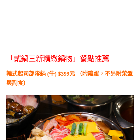
「貳鍋三新精緻鍋物」餐點推薦
韓式起司部隊鍋 (牛) $399元 （附雞蛋，不另附菜盤
與副食）