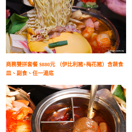
商務雙拼套餐 $880元 （伊比利豬+梅花豬）含蔬食
皿、副食、任一湯底