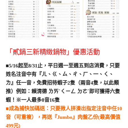
「貳鍋三新精緻鍋物」優惠活動
■5/16起至8/31止，平日週一至週五到店消費，只要
姓名注音中有『ㄦ、ㄍ、ㄙ、ㄔ、ㄏ、一、ㄑ、
ㄌ』任一音，免費招待蝦子2隻（兩音4隻，以此類
推）例如：賴清德 ㄌㄞˋㄑㄧㄥ ㄉㄜˊ即可獲得六隻
蝦！※一人最多8音16隻
■成為捕快加碼送：只要揪人拼湊出指定注音中任10
音（可重複），再送『Jumbo』肉盤乙份(最高價值
499元)