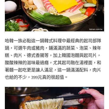
哈韓一族必點這一鍋韓式料理中最經典的起司部隊
鍋，可選牛肉或豬肉，鋪滿滿的蔬菜、泡菜、辣年
糕、肉片、德式香腸等，加上韓國泡麵與起司片，
酸酸辣辣的滋味最過癮，尤其起司融在湯裡面，和
著麵一起吃更是讓人滿足，這一鍋滿滿配料，肉片
也給的不少，399元真的很超值。