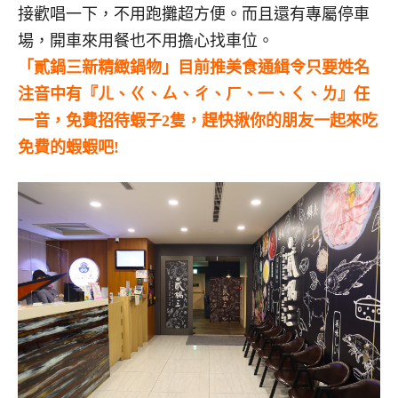
接歡唱一下，不用跑攤超方便。而且還有專屬停車
場，開車來用餐也不用擔心找車位。
「貳鍋三新精緻鍋物」目前推
美食通緝令只要姓名
注音中有『ㄦ、ㄍ、ㄙ、ㄔ、ㄏ、一、ㄑ、ㄌ』任
一音，免費招待蝦子2隻，趕快揪你的朋友一起來吃
免費的蝦蝦吧!