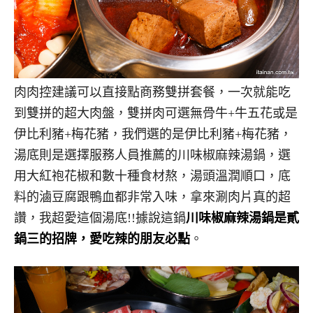
肉肉控建議可以直接點商務雙拼套餐，一次就能吃
到雙拼的超大肉盤，雙拼肉可選無骨牛+牛五花或是
伊比利豬+梅花豬，我們選的是伊比利豬+梅花豬，
湯底則是選擇服務人員推薦的川味椒麻辣湯鍋，選
用大紅袍花椒和數十種食材熬，湯頭溫潤順口，底
料的滷豆腐跟鴨血都非常入味，拿來涮肉片真的超
讚，我超愛這個湯底!!據說這鍋
川味椒麻辣湯鍋是貳
鍋三的招牌，愛吃辣的朋友必點
。