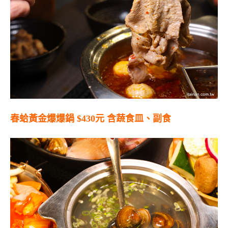
春蛤黃金爆爆鍋 $430元 含蔬食皿、副食