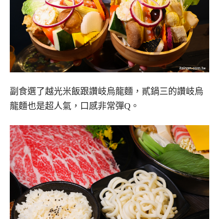
副食選了越光米飯跟讚岐烏龍麵，貳鍋三的讚岐烏
龍麵也是超人氣，口感非常彈Q。