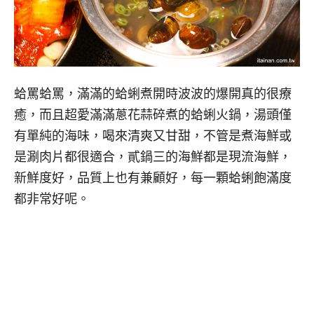
蛤罵蛤罵，滿滿的蛤蜊煮開時波波的爆開真的很療
癒，而且超愛滿滿蔥花蒜碎煮的蛤蜊火鍋，湯頭僅
有單純的海味，喝來清爽又甘甜，不管是煮海鮮或
是涮肉片都很適合，貳鍋三的海鮮都是現流海鮮，
新鮮度好，品質上也有兼顧好，每一顆蛤蜊飽滿度
都非常好呢。