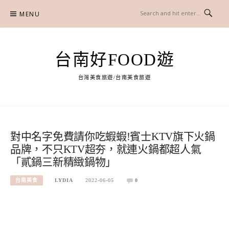
Skip
MENU
to
content
台南好FOOD遊
台灣美食旅遊/台南美食旅遊
對中名字免費請你吃蝦蝦!賓士KTV旗下火鍋
品牌，不只KTV超夯，就連火鍋都超人氣
「貳鍋三新精緻鍋物」
台南美食
LYDIA
2022-06-05
0