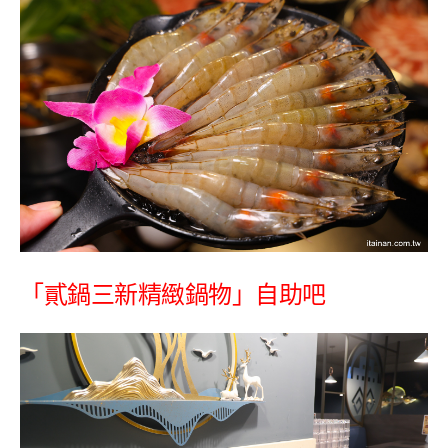
「貳鍋三新精緻鍋物」自助吧