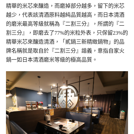
精華的米芯來釀造，而磨掉部分越多，留下的米芯
越少，代表該清酒原料越純品質越高，而日本清酒
的磨米最高等級就稱為『二割三分』，所謂的『二
割三分』，即磨去了77%的米粒外表，只保留23%的
精華米芯來釀造清酒，「貳鍋三新精緻鍋物」的品
牌名稱就是取自於『二割三分』諧義，意指自家火
鍋一如日本清酒磨米等級的極高品質。