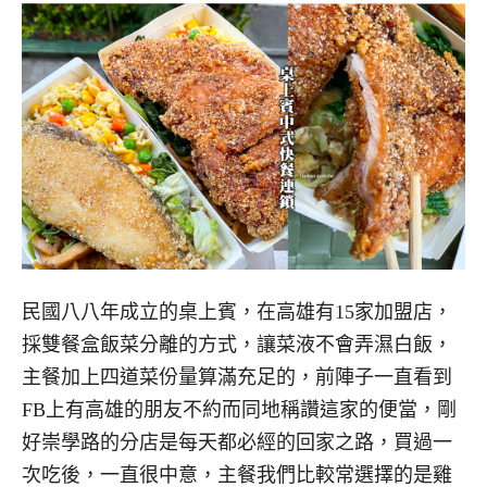
民國八八年成立的桌上賓，在高雄有15家加盟店，
採雙餐盒飯菜分離的方式，讓菜液不會弄濕白飯，
主餐加上四道菜份量算滿充足的，前陣子一直看到
FB上有高雄的朋友不約而同地稱讚這家的便當，剛
好崇學路的分店是每天都必經的回家之路，買過一
次吃後，一直很中意，主餐我們比較常選擇的是雞