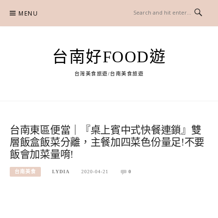
Skip
MENU
to
content
台南好FOOD遊
台灣美食旅遊/台南美食旅遊
台南東區便當｜『桌上賓中式快餐連鎖』雙
層飯盒飯菜分離，主餐加四菜色份量足!不要
飯會加菜量唷!
台南美食
LYDIA
2020-04-21
0