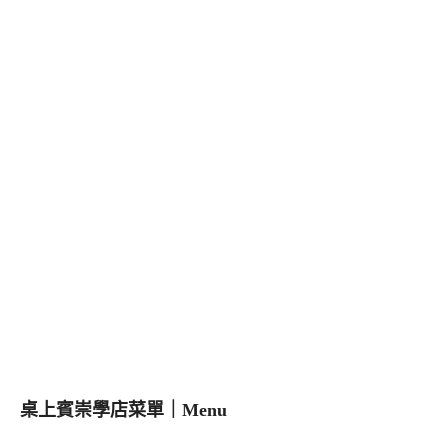
桌上賓崇學店菜單｜Menu