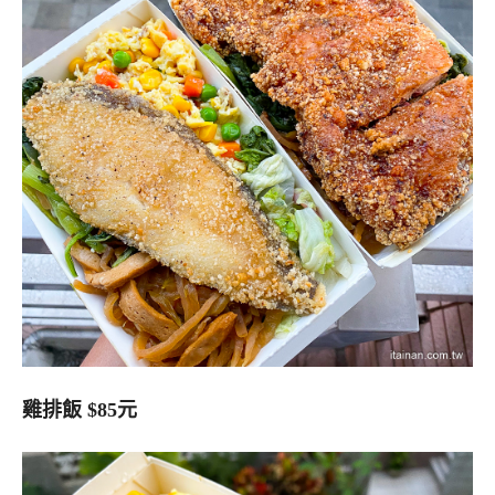
雞排飯 $85元