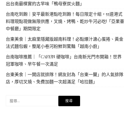
出台南最樸實的古早味「鴨母寮炭火麵」
台南吃到飽｜安平最新港點吃到飽！每日限定十組，55道港式
料理現點現做無限供應，叉燒、烤鴨、乾炒牛河必吃!「亞果薈
中餐廳」期間限定
台東美食｜太麻里隱藏版越南料理！必點爆汁溏心蛋捲、黃金
法式麵包蝦，整尾小卷河粉鮮到驚豔「越南小廚」
台南咖啡推薦｜「CAFE!N 硬咖啡」台南新光門市開箱！世界
冠軍咖啡、早午餐一次滿足
台東美食｜一開店就排隊！網友封為「台東一蘭」的人氣排隊
店，厚切叉燒、免費加麵一次超滿足「哈拉麵」
搜
尋
關
鍵
字: