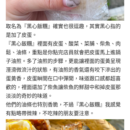
取名為『黑心飯糰』確實也很逗趣，其實黑心指的
是加了皮蛋。
『黑心飯糰』裡面有皮蛋、酸菜、菜脯、柴魚、肉
鬆、油條，重點是你點完店員就會把皮蛋馬上進鍋
子油煎。多了油煎的步驟，更能讓裡面的蛋黃呈現
溼滑微流汁的狀態，有油煎的香氣還有咬下滲出的
蛋黃香，皮蛋瞬間在口中彈開，味道跟口感都超喜
歡的，裡面還加了柴魚讓柴魚的鮮甜中和掉皮蛋那
淡淡的奇妙的味道。
他們的油條也特別香脆，不過『黑心飯糰』我感覺
有點略帶微辣，不吃辣的朋友要注意。