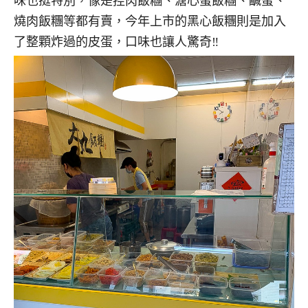
味也挺特別，像是控肉飯糰、溏心蛋飯糰、鹹蛋、
燒肉飯糰等都有賣，今年上市的黑心飯糰則是加入
了整顆炸過的皮蛋，口味也讓人驚奇‼️