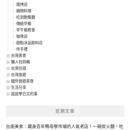
燒烤店
鍋物料理
吃到飽餐廳
傳統早餐
早午餐輕食
咖啡店
甜點冰品飲料店
伴手禮
台灣美食
懶人包特輯
台灣住宿
台灣旅遊
國外旅遊美食
生活分享
說說學日文的事
近期文章
台南美食｜藏身百年鴨母寮市場的人氣老店！一碗炭火麵，吃