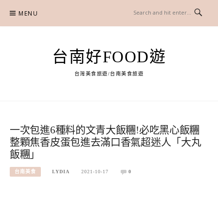
Skip
MENU
to
content
台南好FOOD遊
台灣美食旅遊/台南美食旅遊
一次包進6種料的文青大飯糰!必吃黑心飯糰
整顆焦香皮蛋包進去滿口香氣超迷人「大丸
飯糰」
台南美食
LYDIA
2021-10-17
0