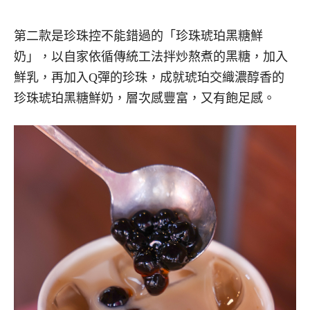
第二款是珍珠控不能錯過的「珍珠琥珀黑糖鮮
奶」，以自家依循傳統工法拌炒熬煮的黑糖，加入
鮮乳，再加入Q彈的珍珠，成就琥珀交織濃醇香的
珍珠琥珀黑糖鮮奶，層次感豐富，又有飽足感。