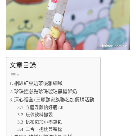
文章目錄
相思紅豆奶茶優雅細緻
珍珠控必點珍珠琥珀黑糖鮮奶
清心福全x三麗鷗家族聯名加價購活動
立體浮雕恰好瓶2.0
玩偶飲料提袋
帆布包加小零錢包
二合一抱枕兼頸枕