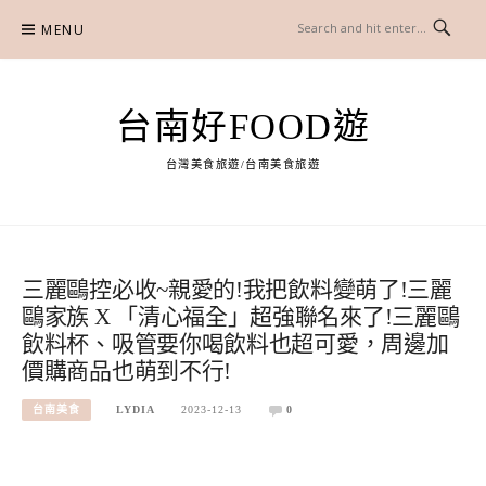
Skip
MENU
to
content
台南好FOOD遊
台灣美食旅遊/台南美食旅遊
三麗鷗控必收~親愛的!我把飲料變萌了!三麗
鷗家族 X 「清心福全」超強聯名來了!三麗鷗
飲料杯、吸管要你喝飲料也超可愛，周邊加
價購商品也萌到不行!
台南美食
LYDIA
2023-12-13
0