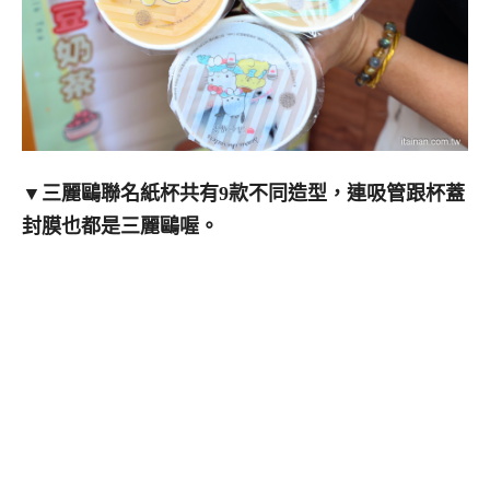
▼
三麗鷗聯名紙杯共有9款不同造型，連吸管跟杯蓋
封膜也都是三麗鷗喔。