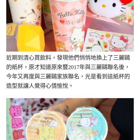
近期到清心買飲料，發現他們悄悄地換上了三麗鷗
的紙杯，原才知道原來暨2017年與三麗鷗聯名後，
今年又再度與三麗鷗家族聯名，光是看到這紙杯的
造型就讓人覺得心情愉悅。