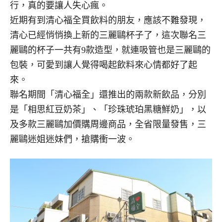
行，真的要讓人失心瘋。
近期有到清心福全買飲料的朋友，應該不難發現，
清心已經悄悄換上新的三麗鷗杯子了，這次聯名三
麗鷗的杯子一共有9款造型，就連吸管也是三麗鷗的
包裝，可愛到讓人覺得喝起飲料來心情都好了起
來。
聯名期間「清心福全」還推出的兩款新飲品，分別
是「相思紅豆奶茶」、「珍珠琥珀黑糖鮮奶」，以
及多款三麗鷗加價購周邊商品，全省限量發售，三
麗鷗迷姐迷妹們，搶購衝一波。