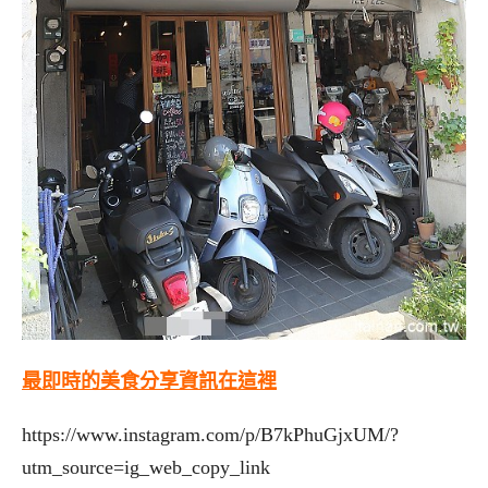
最即時的美食分享資訊在這裡
https://www.instagram.com/p/B7kPhuGjxUM/?
utm_source=ig_web_copy_link