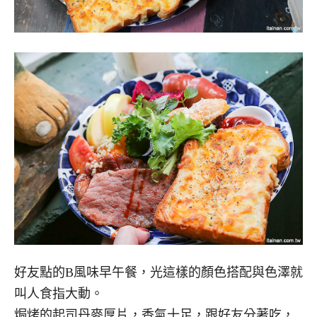
好友點的B風味早午餐，光這樣的顏色搭配與色澤就
叫人食指大動。
焗烤的起司丹麥厚片，香氣十足，跟好友分著吃，