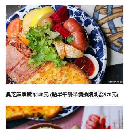
黑芝麻拿鐵 $140元 (點早午餐半價換購則為$70元)