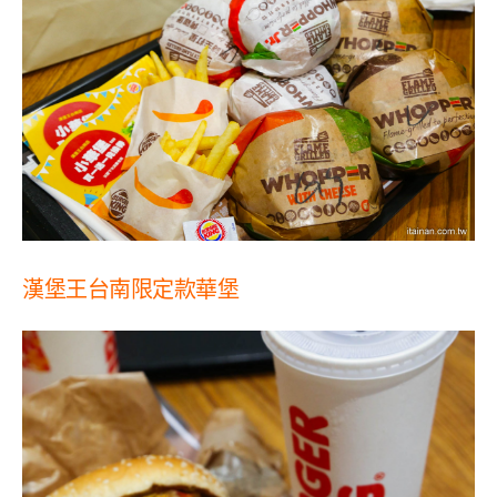
漢堡王台南限定款華堡