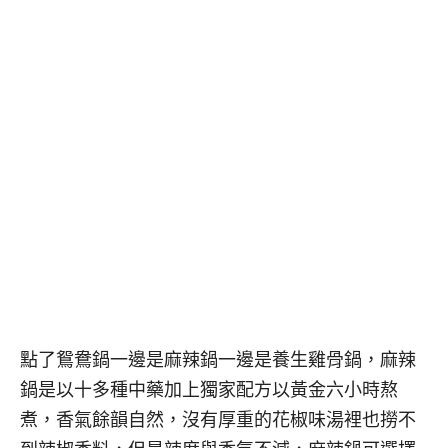
點了鴛鴦鍋一邊是麻辣鍋一邊是養生雞骨鍋，麻辣
鍋是以十多種中藥加上獨家配方以黃金六小時熬
煮，香氣餘韻自然，沒有厚重的花椒味湯裡也撈不