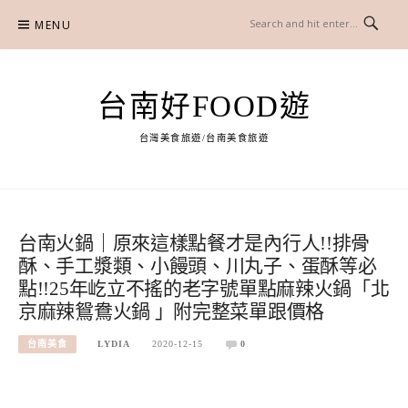
Skip
MENU
to
content
台南好FOOD遊
台灣美食旅遊/台南美食旅遊
台南火鍋｜原來這樣點餐才是內行人!!排骨
酥、手工漿類、小饅頭、川丸子、蛋酥等必
點!!25年屹立不搖的老字號單點麻辣火鍋「北
京麻辣鴛鴦火鍋 」附完整菜單跟價格
台南美食
LYDIA
2020-12-15
0