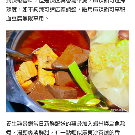
到辣椒香料，但是辣度與香氣不減，麻辣鍋可選擇
辣度，如不夠辣可請店家調整，點用麻辣鍋可享鴨
血豆腐無限享用。
養生雞骨鍋當日新鮮配送的雞骨加入蝦米與扁魚熬
煮，湯頭爽淡鮮甜，有一點類似廣東沙茶爐的香