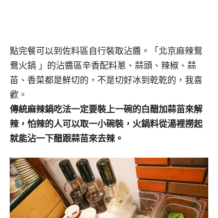
點完餐可以到佐料區自行裝取沾醬。「北京麻辣鴛
鴦火鍋 」的沾醬區辛香配料蔥、蒜頭、辣椒、蒜
苗、香菜都是鮮切的，不是切好冰到乾乾的，我喜
歡。
傳統麻辣鍋吃法一定要裝上一碗的白醋加蒜苗來解
辣，怕辣的人可以取一小碗裝，火鍋料從湯裡撈起
就能沾一下醋跟蒜苗來去辣。