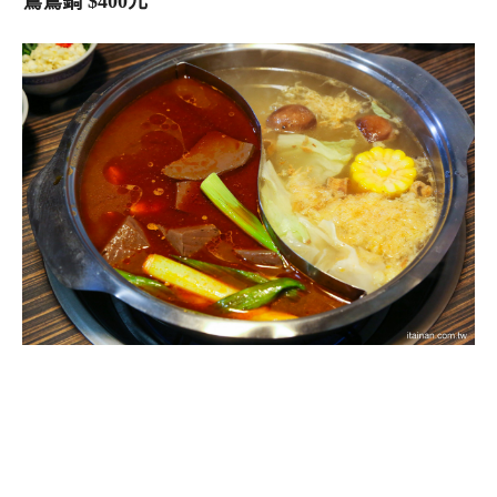
鴛鴦鍋 $400元