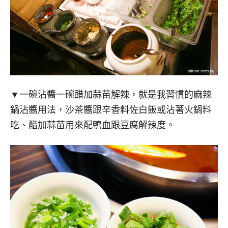
▼一碗沾醬一碗醋加蒜苗解辣，就是我習慣的麻辣
鍋沾醬用法，沙茶醬跟辛香料佐白飯或沾著火鍋料
吃、醋加蒜苗用來配鴨血跟豆腐解辣度。