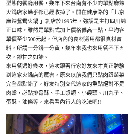
型態的餐廳用餐，幾年下來台南有不少的單點麻辣
火鍋店家幾乎都已經收掉了。開在健康路的「北京
麻辣鴛鴦火鍋 」創店於1995年，強調是主打四川純
正口味，雖然是單點式加上價格偏高一點，平均客
單價至少500元起，但店內的食材選用都很真材實
料，所謂一分錢一分貨，幾年來我也來用餐不下五
次，卻甘之如飴。
來用餐過好幾次，這次跟著行家好友來才真正體驗
到這家火鍋店的厲害，原來以前我們只點肉跟蔬菜
完全都點錯了，好友特別交代這家的重點絕對不是
肉盤，必點排骨酥、手工漿類、小饅頭、川丸子、
蛋酥、油條等，來看看內行人的吃法吧!!