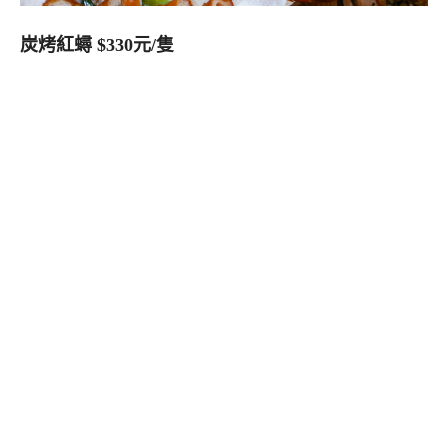
炭烤紅蟳 $330元/隻