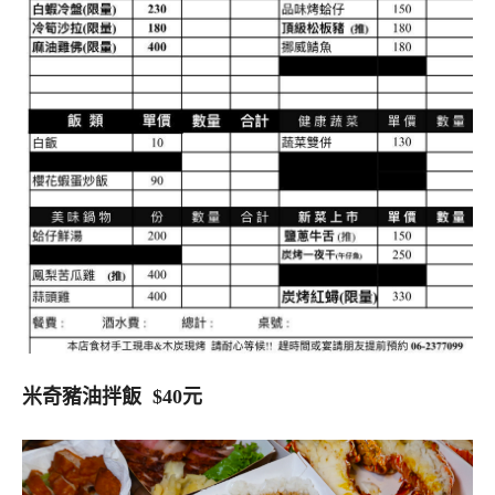
米奇豬油拌飯 $40元