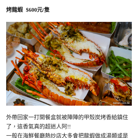
烤龍蝦 $600元/隻
外帶回家一打開餐盒就被陣陣的甲殼炭烤香給鎮住
了，這香氣真的超迷人阿!!
一般在海鮮餐廳熱炒店大多會把龍蝦做成湯類或是