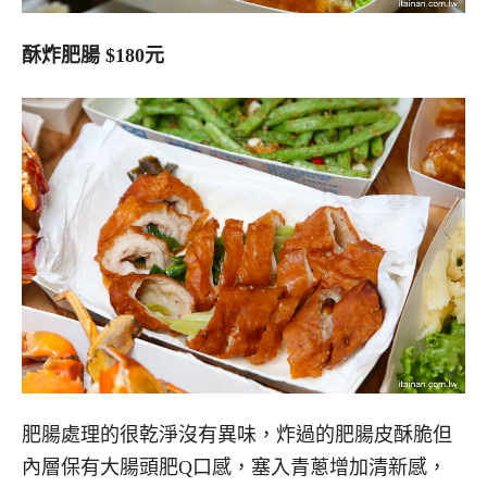
酥炸肥腸 $180元
肥腸處理的很乾淨沒有異味，炸過的肥腸皮酥脆但
內層保有大腸頭肥Q口感，塞入青蔥增加清新感，