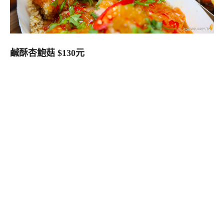
鹹酥杏鮑菇 $130元