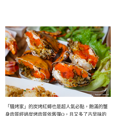
「騷烤家」的炭烤紅蟳也是超人氣必點，飽滿的蟹
身肉質經過炭烤肉質依舊彈Q，且又多了古早味的