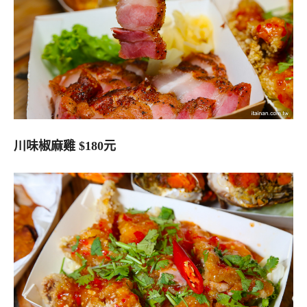
川味椒麻雞 $180元