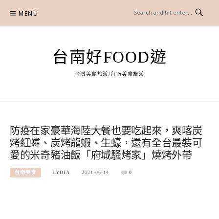
Skip
MENU
to
content
台南好FOOD遊
台灣美食旅遊/台南美食旅遊
防疫在家豪華海陸大餐也要吃起來，爽喀炭
烤紅蟳、炭烤龍蝦、生蠔，還有全台最裝可
愛的米奇豬油飯「​府城騷烤家」燒烤外帶
台南美食
LYDIA
2021-06-14
0