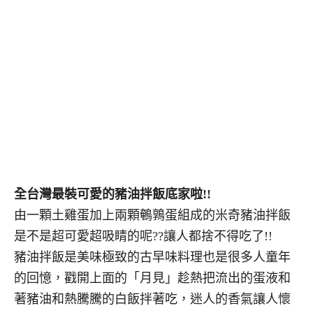
全台灣最裝可愛的豬油拌飯底家啦!!
由一顆土雞蛋加上兩顆鵪鶉蛋組成的米奇豬油拌飯
是不是超可愛超吸睛的呢??讓人都捨不得吃了!!
豬油拌飯是美味極致的古早味料理也是很多人童年
的回憶，戳開上面的「月見」趁熱把流出的蛋液和
著豬油和熱騰騰的白飯拌著吃，迷人的香氣讓人懷