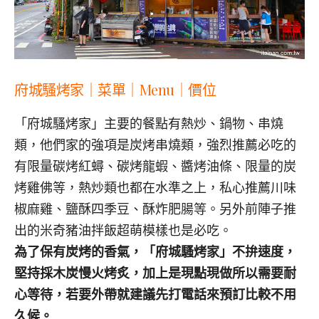
府城騷烤家｜菜單｜
Menu
｜價位
「府城騷烤家」主要的餐點有熱炒、鍋物、串燒
類，他們家的強項是炭烤串燒類，強烈推薦必吃的
有限量碳烤紅蟳、碳烤龍蝦、醬烤油條、限量的炭
烤雞佛等，熱炒類也都在水準之上，私心推薦川味
椒麻雞、鹽酥四季豆、酥炸肥腸等。另外前陣子推
出的米奇豬油拌飯超萌模樣也是必吃。
為了保有炭烤的香氣，「府城騷烤家」不拚速度，
堅持採木炭慢火烤炙，加上是現點現做所以需要耐
心等待，若要外帶就建議先打電話來預訂比較不用
久候。