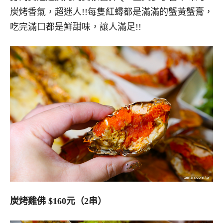
炭烤香氣，超迷人!!每隻紅蟳都是滿滿的蟹黃蟹膏，
吃完滿口都是鮮甜味，讓人滿足!!
炭烤雞佛 $160元（2串）