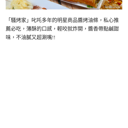
「騷烤家」叱吒多年的明星商品醬烤油條，私心推
薦必吃，薄酥的口感，輕咬就炸開，醬香帶點鹹甜
味，不油膩又超涮嘴!!