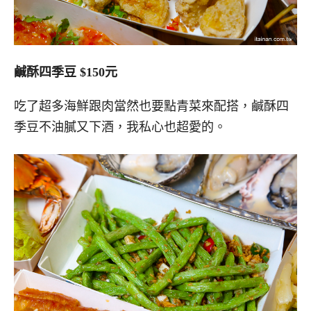
鹹酥四季豆 $150元
吃了超多海鮮跟肉當然也要點青菜來配搭，鹹酥四
季豆不油膩又下酒，我私心也超愛的。