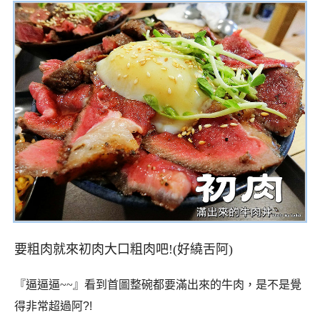
要粗肉就來初肉大口粗肉吧!(好繞舌阿)
『逼逼逼~~』看到首圖整碗都要滿出來的牛肉，是不是覺
得非常
超過阿?!