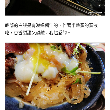
底部的白飯是有淋過醬汁的，伴著半熟蛋的蛋液
吃，香香甜甜又鹹鹹，我超愛的。