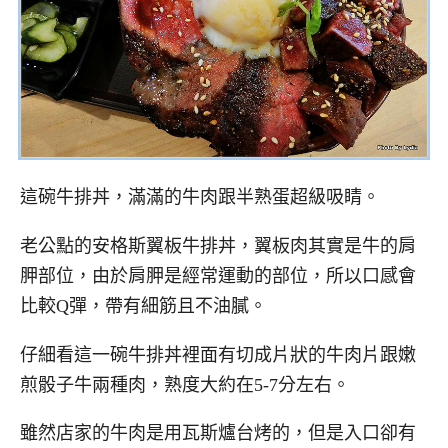
這碗牛排丼，滿滿的牛肉跟半熟蛋超級吸睛。
老公點的安格斯翼板牛排丼，翼板肉其實是牛的肩
胛部位，由於肩胛是經常運動的部位，所以口感會
比較Q彈，帶有細筋且不油膩。
仔細看這一碗牛排丼裡面有切成片狀的牛肉片跟嫩
煎骰子牛兩種肉，熟度大約在5-7分左右。
雖然店家的牛肉是用瓦斯爐台烤的，但是入口卻有