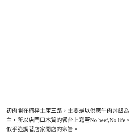
初肉開在楠梓土庫三路，主要是以供應牛肉丼飯為
主，所以店門口木質的餐台上寫著No beef,No life。
似乎強調著店家開店的宗旨。