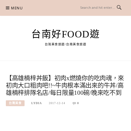
Skip
MENU
to
content
台南好FOOD遊
台灣美食旅遊/台南美食旅遊
【高雄楠梓丼飯】初肉x燃燒你的吃肉魂，來
初肉大口粗肉吧!!~牛肉根本滿出來的牛丼/高
雄楠梓排隊名店/每日限量100碗/晚來吃不到
台灣美食
LYDIA
2017-12-14
0