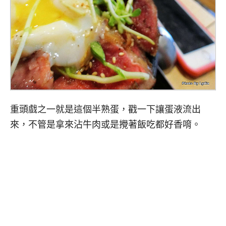
重頭戲之一就是這個半熟蛋，戳一下讓蛋液流出
來，不管是拿來沾牛肉或是攪著飯吃都好香唷。